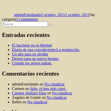
Autor
Publicado
Categorías
el
adminEnredando
2 octubre, 2011
2 octubre, 2011
Sin
en
categoría
3 comentarios
Buscar
Rebelión
Buscar
por:
en
las
Entradas recientes
aulas:
el
El fascismo no es libertad
derecho
Diario de una convaleciente:La respiración.
a
Un año para no olvidar
protestar.
Deseos para un nuevo tiempo.
Cuando los perros ladran.
Comentarios recientes
adminEnredando
en
No claudicar
Carmen
en
Julio, el mes más cruel.
Carmen Jiménez Díaz
en
No claudicar
Ángeles de Getafe
en
No claudicar
Bebes
en
No claudicar