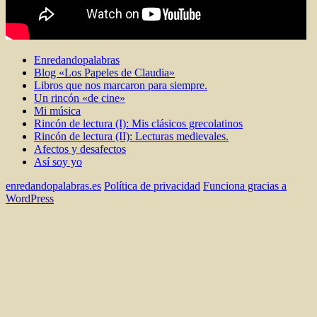
Enredandopalabras
Blog «Los Papeles de Claudia»
Libros que nos marcaron para siempre.
Un rincón «de cine»
Mi música
Rincón de lectura (I): Mis clásicos grecolatinos
Rincón de lectura (II): Lecturas medievales.
Afectos y desafectos
Así soy yo
enredandopalabras.es
Política de privacidad
Funciona gracias a
WordPress