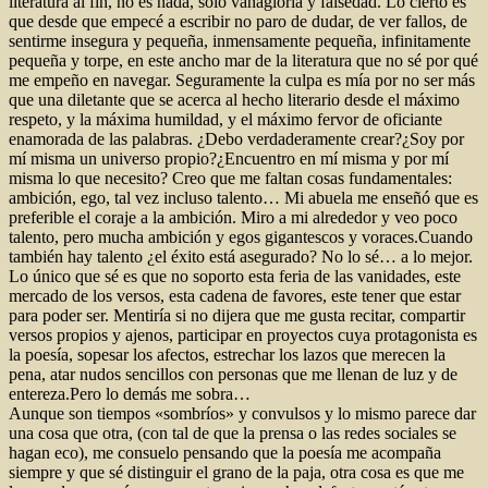
literatura al fin, no es nada, sólo vanagloria y falsedad. Lo cierto es
que desde que empecé a escribir no paro de dudar, de ver fallos, de
sentirme insegura y pequeña, inmensamente pequeña, infinitamente
pequeña y torpe, en este ancho mar de la literatura que no sé por qué
me empeño en navegar. Seguramente la culpa es mía por no ser más
que una diletante que se acerca al hecho literario desde el máximo
respeto, y la máxima humildad, y el máximo fervor de oficiante
enamorada de las palabras. ¿Debo verdaderamente crear?¿Soy por
mí misma un universo propio?¿Encuentro en mí misma y por mí
misma lo que necesito? Creo que me faltan cosas fundamentales:
ambición, ego, tal vez incluso talento… Mi abuela me enseñó que es
preferible el coraje a la ambición. Miro a mi alrededor y veo poco
talento, pero mucha ambición y egos gigantescos y voraces.Cuando
también hay talento ¿el éxito está asegurado? No lo sé… a lo mejor.
Lo único que sé es que no soporto esta feria de las vanidades, este
mercado de los versos, esta cadena de favores, este tener que estar
para poder ser. Mentiría si no dijera que me gusta recitar, compartir
versos propios y ajenos, participar en proyectos cuya protagonista es
la poesía, sopesar los afectos, estrechar los lazos que merecen la
pena, atar nudos sencillos con personas que me llenan de luz y de
entereza.Pero lo demás me sobra…
Aunque son tiempos «sombríos» y convulsos y lo mismo parece dar
una cosa que otra, (con tal de que la prensa o las redes sociales se
hagan eco), me consuelo pensando que la poesía me acompaña
siempre y que sé distinguir el grano de la paja, otra cosa es que me