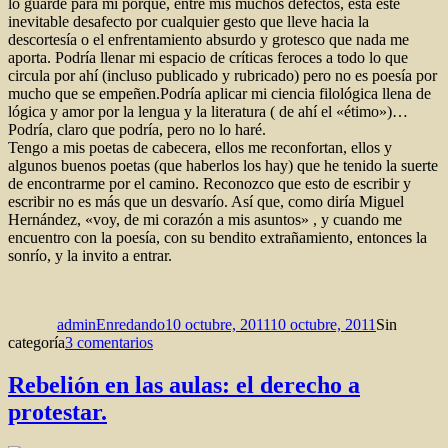
lo guarde para mí porque, entre mis muchos defectos, está este
inevitable desafecto por cualquier gesto que lleve hacia la
descortesía o el enfrentamiento absurdo y grotesco que nada me
aporta. Podría llenar mi espacio de críticas feroces a todo lo que
circula por ahí (incluso publicado y rubricado) pero no es poesía por
mucho que se empeñen.Podría aplicar mi ciencia filológica llena de
lógica y amor por la lengua y la literatura ( de ahí el «étimo»)…
Podría, claro que podría, pero no lo haré.
Tengo a mis poetas de cabecera, ellos me reconfortan, ellos y
algunos buenos poetas (que haberlos los hay) que he tenido la suerte
de encontrarme por el camino. Reconozco que esto de escribir y
escribir no es más que un desvarío. Así que, como diría Miguel
Hernández, «voy, de mi corazón a mis asuntos» , y cuando me
encuentro con la poesía, con su bendito extrañamiento, entonces la
sonrío, y la invito a entrar.
Autor
Publicado
Categorías
el
adminEnredando
10 octubre, 2011
10 octubre, 2011
Sin
en
categoría
3 comentarios
Crear…
Rebelión en las aulas: el derecho a
protestar.