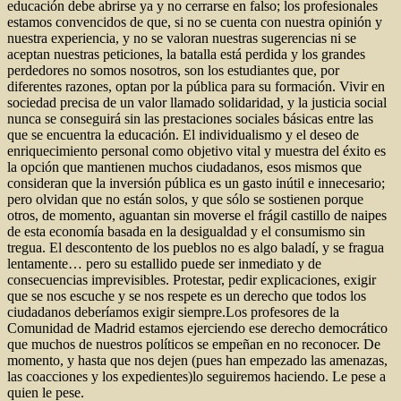
educación debe abrirse ya y no cerrarse en falso; los profesionales
estamos convencidos de que, si no se cuenta con nuestra opinión y
nuestra experiencia, y no se valoran nuestras sugerencias ni se
aceptan nuestras peticiones, la batalla está perdida y los grandes
perdedores no somos nosotros, son los estudiantes que, por
diferentes razones, optan por la pública para su formación. Vivir en
sociedad precisa de un valor llamado solidaridad, y la justicia social
nunca se conseguirá sin las prestaciones sociales básicas entre las
que se encuentra la educación. El individualismo y el deseo de
enriquecimiento personal como objetivo vital y muestra del éxito es
la opción que mantienen muchos ciudadanos, esos mismos que
consideran que la inversión pública es un gasto inútil e innecesario;
pero olvidan que no están solos, y que sólo se sostienen porque
otros, de momento, aguantan sin moverse el frágil castillo de naipes
de esta economía basada en la desigualdad y el consumismo sin
tregua. El descontento de los pueblos no es algo baladí, y se fragua
lentamente… pero su estallido puede ser inmediato y de
consecuencias imprevisibles. Protestar, pedir explicaciones, exigir
que se nos escuche y se nos respete es un derecho que todos los
ciudadanos deberíamos exigir siempre.Los profesores de la
Comunidad de Madrid estamos ejerciendo ese derecho democrático
que muchos de nuestros políticos se empeñan en no reconocer. De
momento, y hasta que nos dejen (pues han empezado las amenazas,
las coacciones y los expedientes)lo seguiremos haciendo. Le pese a
quien le pese.