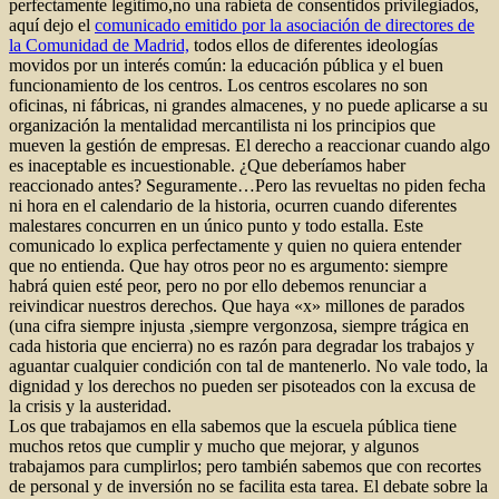
perfectamente legítimo,no una rabieta de consentidos privilegiados,
aquí dejo el
comunicado emitido por la asociación de directores de
la Comunidad de Madrid,
todos ellos de diferentes ideologías
movidos por un interés común: la educación pública y el buen
funcionamiento de los centros. Los centros escolares no son
oficinas, ni fábricas, ni grandes almacenes, y no puede aplicarse a su
organización la mentalidad mercantilista ni los principios que
mueven la gestión de empresas. El derecho a reaccionar cuando algo
es inaceptable es incuestionable. ¿Que deberíamos haber
reaccionado antes? Seguramente…Pero las revueltas no piden fecha
ni hora en el calendario de la historia, ocurren cuando diferentes
malestares concurren en un único punto y todo estalla. Este
comunicado lo explica perfectamente y quien no quiera entender
que no entienda. Que hay otros peor no es argumento: siempre
habrá quien esté peor, pero no por ello debemos renunciar a
reivindicar nuestros derechos. Que haya «x» millones de parados
(una cifra siempre injusta ,siempre vergonzosa, siempre trágica en
cada historia que encierra) no es razón para degradar los trabajos y
aguantar cualquier condición con tal de mantenerlo. No vale todo, la
dignidad y los derechos no pueden ser pisoteados con la excusa de
la crisis y la austeridad.
Los que trabajamos en ella sabemos que la escuela pública tiene
muchos retos que cumplir y mucho que mejorar, y algunos
trabajamos para cumplirlos; pero también sabemos que con recortes
de personal y de inversión no se facilita esta tarea. El debate sobre la