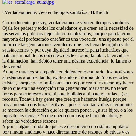
«Verdaderamente, vivo en tiempos sombríos» B.Bretch
Como docente que soy, verdaderamente vivo en tiempos sombríos.
Ojalá los padres y todos los ciudadanos que creen en la necesidad de
los servicios públicos dejen de criminalizarnos, porque para la gran
mayoría del profesorado enseñar es una vocación, una apuesta por el
futuro de las generaciones venideras, que nos llena de orgullo y de
satisfacciones, y por cuya dignidad merece la pena luchar.Los que
hablan tan mal de los docentes, desde el odio, la rabia, la envidia y
la difamación, han debido tener una pésima experiencia, lo lamento
de verdad.
Aunque muchos se empeñen en defender lo contrario, los profesores
sí estamos argumentando, explicando e informando.Y los recortes
existen, porque ocho profesores menos por centro es recortar,y hacer
de lo que era una excepción una generalidad (dar afines, no tener
horas para extraescolares, ni para biblioteca,ni para guardias…) es
recortar. Todavía hay gente que cree que hacemos huelga porque
nos aumentan dos horas lectivas…pues si son tan zafios e ignorantes
se merecen la educación que les quieren poner…¿a sus hijos, o a los
hijos de los demás? Yo me quedo con los que han entendido, y
saben las verdaderas razones.
Y por si alguien duda de que este descontento no está manipulado
por ningún sindicato y nace directamente de razones objetivas y es