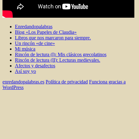
Enredandopalabras
Blog «Los Papeles de Claudia»
Libros que nos marcaron para siempre.
Un rincón «de cine»
Mi música
Rincón de lectura (I): Mis clásicos grecolatinos
Rincón de lectura (II): Lecturas medievales.
Afectos y desafectos
Así soy yo
enredandopalabras.es
Política de privacidad
Funciona gracias a
WordPress