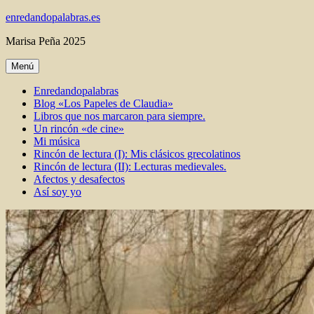
Ir
enredandopalabras.es
al
Marisa Peña 2025
contenido
Menú
Enredandopalabras
Blog «Los Papeles de Claudia»
Libros que nos marcaron para siempre.
Un rincón «de cine»
Mi música
Rincón de lectura (I): Mis clásicos grecolatinos
Rincón de lectura (II): Lecturas medievales.
Afectos y desafectos
Así soy yo