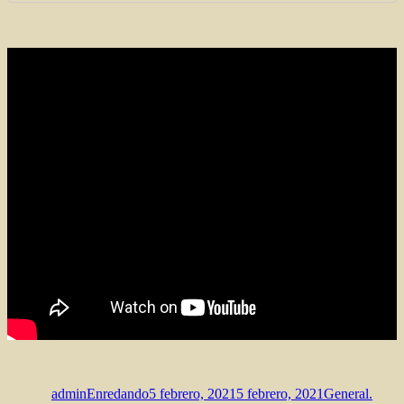
Autor
Publicado
Categorías
el
adminEnredando
5 febrero, 2021
5 febrero, 2021
General.