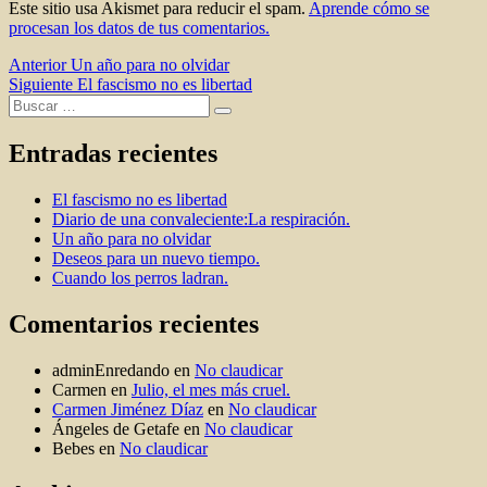
Este sitio usa Akismet para reducir el spam.
Aprende cómo se
procesan los datos de tus comentarios.
Navegación
Entrada
Anterior
Un año para no olvidar
anterior:
Entrada
Siguiente
El fascismo no es libertad
de
Buscar
siguiente:
Buscar
entradas
por:
Entradas recientes
El fascismo no es libertad
Diario de una convaleciente:La respiración.
Un año para no olvidar
Deseos para un nuevo tiempo.
Cuando los perros ladran.
Comentarios recientes
adminEnredando
en
No claudicar
Carmen
en
Julio, el mes más cruel.
Carmen Jiménez Díaz
en
No claudicar
Ángeles de Getafe
en
No claudicar
Bebes
en
No claudicar