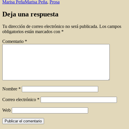
Etiquetas
Marisa Peña
Marisa Peña
,
Prosa
Deja una respuesta
Tu dirección de correo electrónico no será publicada.
Los campos
obligatorios están marcados con
*
Comentario
*
Nombre
*
Correo electrónico
*
Web