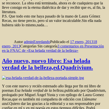
se reconoce. La obra está terminada, ahora es de cualquiera que la
lleve consigo en la eterna dialéctica de dar y recibir que es, al fin, la
literatura.
P.S. Que todo esto me haya pasado de la mano de Laura Gómez
Recas, no tiene precio, pero sí un valor incalculable.Sin ella nada
hubiera sido lo mismo,nada…
Autor
adminEnredando
Publicado el
17 enero, 2013
18
enero, 2013
Categorías
Sin categoría
3 comentarios
en Presentación
en la FNAC de «Esa helada verdad de la belleza»
Año nuevo, nuevo libro: Esa helada
verdad de la belleza,ed.Quadrivium.
Y con este nuevo y recién estrenado año llega por fin mi libro de
poemas
Esa helada verdad de la belleza
,publicado por Quadrivium,
prologado por Miguel Ángel Yusta y con epílogo de Laura Gomez
Recas,que es también mi compañera de edición con
Llámame
azul
.Quiero dar las gracias a la editorial y a sus responsables por
confiar en mí y en mi poesía en estos tiempos difíciles. Podrá