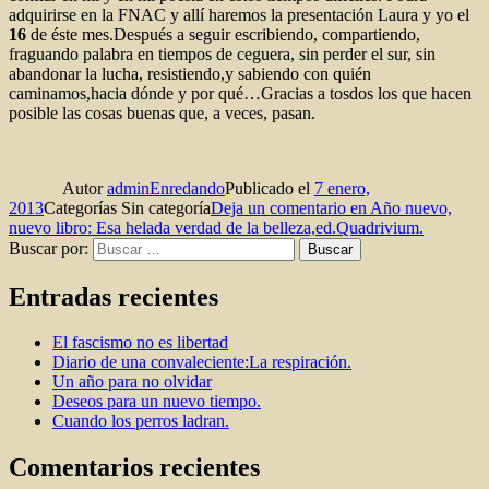
adquirirse en la FNAC y allí haremos la presentación Laura y yo el
16
de éste mes.Después a seguir escribiendo, compartiendo,
fraguando palabra en tiempos de ceguera, sin perder el sur, sin
abandonar la lucha, resistiendo,y sabiendo con quién
caminamos,hacia dónde y por qué…Gracias a tosdos los que hacen
posible las cosas buenas que, a veces, pasan.
Autor
adminEnredando
Publicado el
7 enero,
2013
Categorías
Sin categoría
Deja un comentario
en Año nuevo,
nuevo libro: Esa helada verdad de la belleza,ed.Quadrivium.
Buscar por:
Buscar
Entradas recientes
El fascismo no es libertad
Diario de una convaleciente:La respiración.
Un año para no olvidar
Deseos para un nuevo tiempo.
Cuando los perros ladran.
Comentarios recientes