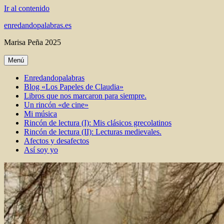
Ir al contenido
enredandopalabras.es
Marisa Peña 2025
Menú
Enredandopalabras
Blog «Los Papeles de Claudia»
Libros que nos marcaron para siempre.
Un rincón «de cine»
Mi música
Rincón de lectura (I): Mis clásicos grecolatinos
Rincón de lectura (II): Lecturas medievales.
Afectos y desafectos
Así soy yo