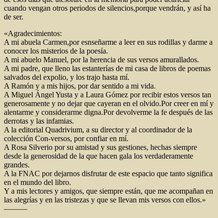
cuando vengan otros periodos de silencios,porque vendrán, y así ha
de ser.
«Agradecimientos:
A mi abuela Carmen,por esnseñarme a leer en sus rodillas y darme a
conocer los misterios de la poesía.
A mi abuelo Manuel, por la herencia de sus versos amurallados.
A mi padre, que lleno las estanterías de mi casa de libros de poemas
salvados del expolio, y los trajo hasta mí.
A Ramón y a mis hijos, por dar sentido a mi vida.
A Miguel Ángel Yusta y a Laura Gómez por recibir estos versos tan
generosamente y no dejar que cayeran en el olvido.Por creer en mí y
alentarme y considerarme digna.Por devolverme la fe después de las
derrotas y las infamias.
A la editorial Quadrivium, a su director y al coordinador de la
colección Con-versos, por confiar en mí.
A Rosa Silverio por su amistad y sus gestiones, hechas siempre
desde la generosidad de la que hacen gala los verdaderamente
grandes.
A la FNAC por dejarnos disfrutar de este espacio que tanto significa
en el mundo del libro.
Y a mis lectores y amigos, que siempre están, que me acompañan en
las alegrías y en las tristezas y que se llevan mis versos con ellos.»
———