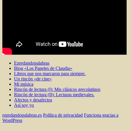
Enredandopalabras
Blog «Los Papeles de Claudia»
Libros que nos marcaron para siempre.
Un rincón «de cine»
Mi música
Rincón de lectura (I): Mis clásicos grecolatinos
Rincón de lectura (II): Lecturas medievales.
Afectos y desafectos
Así soy yo
enredandopalabras.es
Política de privacidad
Funciona gracias a
WordPress