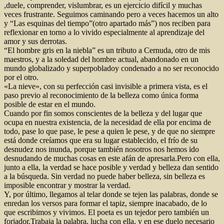
,duele, comprender, vislumbrar, es un ejercicio difícil y muchas
veces frustrante. Seguimos caminando pero a veces hacemos un alto
y “Las esquinas del tiempo”(otro apartado más”) nos reciben para
reflexionar en torno a lo vivido especialmente al aprendizaje del
amor y sus derrotas.
“El hombre gris en la niebla” es un tributo a Cernuda, otro de mis
maestros, y a la soledad del hombre actual, abandonado en un
mundo globalizado y superpobladoy condenado a no ser reconocido
por el otro.
«La nieve», con su perfección casi invisible a primera vista, es el
paso previo al reconocimiento de la belleza como única forma
posible de estar en el mundo.
Cuando por fin somos conscientes de la belleza y del lugar que
ocupa en nuestra existencia, de la necesidad de ella por encima de
todo, pase lo que pase, le pese a quien le pese, y de que no siempre
está donde creíamos que era su lugar establecido, el frío de su
desnudez nos inunda, porque también nosotros nos hemos ido
desnudando de muchas cosas en este afán de apresarla.Pero con ella,
junto a ella, la verdad se hace posible y verdad y belleza dan sentido
a la búsqueda. Sin verdad no puede haber belleza, sin belleza es
imposible encontrar y mostrar la verdad.
Y, por último, llegamos al telar donde se tejen las palabras, donde se
enredan los versos para formar el tapiz, siempre inacabado, de lo
que escribimos y vivimos. El poeta es un tejedor pero también un
forjador.Trabaja la palabra, lucha con ella, y en ese duelo necesario