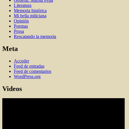
General. Marisa Peña
Literatura
Memoria histórica
Mi bella miliciana
Opinión
Poemas
Prosa
Rescatando la memoria
Meta
Acceder
Feed de entradas
Feed de comentarios
WordPress.org
Videos