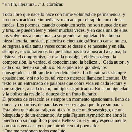
“En fin, literatura…” J. Cortázar.
Todo libro que nace lo hace con firme voluntad de permanencia, y
no con vocación de inmediatez marcada por el rápido curso de las
modas. Los poemas, cuando consiguen serlo, no son nunca de usar
y tirar. Se pueden leer y releer muchas veces, y en cada una de ellas
nos volvemos a emocionar, a sorprender a inquietar. Una buena
pieza literaria, musical, pictórica o cinematográfica no cansa nunca,
se regresa a ella tantas veces como se desee o se necesite y en ella,
siempre , encontraremos lo que habíamos ido a buscar:l a calma, la
tristeza, el compromiso, la risa, la nostalgia, el desasosiego, la
comprensión, la verdad, el conocimiento, la belleza… Cada autor , y
cada obra, tienen su público. Ni siquiera los grandes, los
consagrados, se libran de tener detractores. La literatura es siempre
apasionante, y si no lo es, tal vez no merezca llamarse literatura. Un
texto es un entramado de palabras que cobra vida en cada lectura y
que sugiere , a cada lector, múltiples significados. En la ambigüedad
y la polisemia reside la riqueza de un fruto literario.
El proceso de creación es siempre un momento apasionante, lleno de
dudas y cobardías, de paradas en seco y agua que fluye sin parar.
Esta obra que ahora traigo aquí es fruto de un desasosiego, de una
búsqueda y de un encuentro. Angela Figuera Aymerich me abrió la
puerta con su magnífico poema Belleza cruel y muy especialmente
con estos versos suyos que introducen mi poemario:
“Que me perdonen todos este lujo,