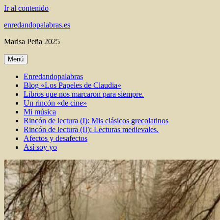
Ir al contenido
enredandopalabras.es
Marisa Peña 2025
Menú
Enredandopalabras
Blog «Los Papeles de Claudia»
Libros que nos marcaron para siempre.
Un rincón «de cine»
Mi música
Rincón de lectura (I): Mis clásicos grecolatinos
Rincón de lectura (II): Lecturas medievales.
Afectos y desafectos
Así soy yo