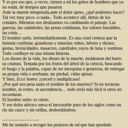
Y es por eso que, a veces, vienen a mí los gritos de hombres que ya
no están, de tiempos que pasaron.
Ante la muerte inesperada,ante el dolor ajeno, ¿qué podemos hacer?
Tal vez muy poco -o nada-. Todo acontece allí, detras de los
cristales. Mientras nos deslizamos va cambiando el paisaje. Las
guerras, las catástrofes, las penas cotidianas, los valores bursátiles,
las crisis…
El hombre sufre, irremediablemente. Es una cruel certeza que la
historia confirma: grandezas y miserias; mitos, héroes y dioses;
gestas, heroicidades, masacres, catedrales; rayos de luna y sombras.
Todo confluye en una misma historia.
Los dioses de la vida, los dioses de la muerte, moldearon del barro
su criatura. Tentada por los frutos del árbol de la ciencia, buscando
el fuego y la palabra, capaz de ser mezquina o generosa, de entregar
su propia vida o arrebatar, sin piedad, vidas ajenas.
Y bien,
Ecce homo
: ¡creced y multiplicaos!
¿Por qué nos pesa tanto el nombre de los muertos? Si no tuvieran
nombre, ni rostro, ni ascendencia… todo sería más fácil si otros no
recordaran.
El hombre sufre: es cierto.
Y ese dolor atávico surca el inexorable paso de los siglos como un
río sin cauce y sin orillas, desbordándose.
————————
Me he sentado a recoger los pedazos de mí que han quedado