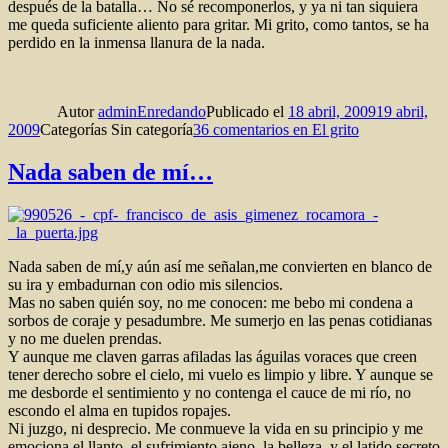
después de la batalla… No sé recomponerlos, y ya ni tan siquiera
me queda suficiente aliento para gritar. Mi grito, como tantos, se ha
perdido en la inmensa llanura de la nada.
Autor
adminEnredando
Publicado el
18 abril, 2009
19 abril,
2009
Categorías
Sin categoría
36 comentarios
en El grito
Nada saben de mí…
Nada saben de mí,y aún así me señalan,me convierten en blanco de
su ira y embadurnan con odio mis silencios.
Mas no saben quién soy, no me conocen: me bebo mi condena a
sorbos de coraje y pesadumbre. Me sumerjo en las penas cotidianas
y no me duelen prendas.
Y aunque me claven garras afiladas las águilas voraces que creen
tener derecho sobre el cielo, mi vuelo es limpio y libre. Y aunque se
me desborde el sentimiento y no contenga el cauce de mi río, no
escondo el alma en tupidos ropajes.
Ni juzgo, ni desprecio. Me conmueve la vida en su principio y me
emociona el llanto, el sufrimiento ajeno, la belleza, y el latido secreto