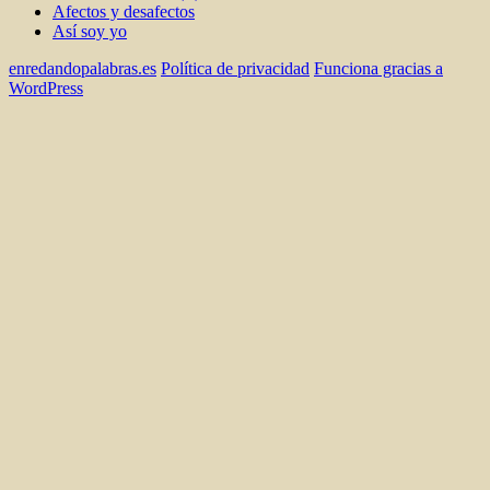
Afectos y desafectos
Así soy yo
enredandopalabras.es
Política de privacidad
Funciona gracias a
WordPress