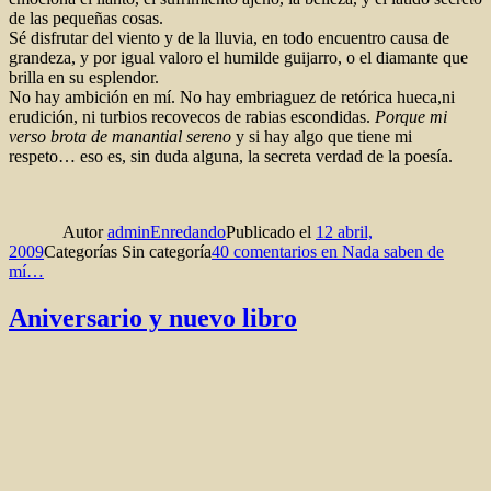
de las pequeñas cosas.
Sé disfrutar del viento y de la lluvia, en todo encuentro causa de
grandeza, y por igual valoro el humilde guijarro, o el diamante que
brilla en su esplendor.
No hay ambición en mí. No hay embriaguez de retórica hueca,ni
erudición, ni turbios recovecos de rabias escondidas.
Porque mi
verso brota de manantial sereno
y si hay algo que tiene mi
respeto… eso es, sin duda alguna, la secreta verdad de la poesía.
Autor
adminEnredando
Publicado el
12 abril,
2009
Categorías
Sin categoría
40 comentarios
en Nada saben de
mí…
Aniversario y nuevo libro