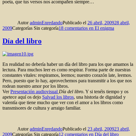
poeta, que tus versos nos acompañen siempre…
Autor
adminEnredando
Publicado el
26 abril, 2009
28 abril,
2009
Categorías
Sin categoría
18 comentarios
en El enigma
Día del libro
En realidad no debería haber un día del libro para los que amamos la
lectura. Para muchos leer es como respirar. Forma parte de nuestras
constantes vitales: respiramos, leemos; nuestro corazón late, leemos.
Pero, puesto que lo hay, aprovechemos para transmitir a los que nos
rodean nuestro amor por los libros.
Ver
Presentación audiovisual
Día del libro
. Y si tenéis tiempo y os
apetece aquí os dejo
Salvad los libros
, una historia de dignidad y
valentía que tiene mucho que ver con el amor a los libros como
transmisores de cultura y arraigo familiar.
Autor
adminEnredando
Publicado el
23 abril, 2009
23 abril,
2009
Categorías
Sin categoría
12 comentarios
en Día del libro