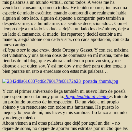
mis palabras a un mundo virtual, como todos. A veces me ha
vencido el cansancio, como a todos. He tenido reparos, incluso una
especie de miedo escénico, cuando comprendí que realmente había
alguien al otro lado, alguien dispuesto a compartir, pero también a
despedazarme, o a humillarme, o a sentirse decepcionado… Con el
tiempo dejé a un lado las dudas, dejé a un lado los desánimos, dejé a
un lado el cansancio, el miedo, los reparos; y decidí escribir a mi
manera, alegrándome con cada visita, con cada aportación, con cada
nuevo amigo.
«Llega a ser lo que eres»
, decía Ortega y Gasset. Y con esa máxima
del vitalismo, y una buena dosis de confianza en mí misma, tomé las
riendas de mi blog, que es ahora también un poco vuestro, y me
dispuse a ser quien soy. Y así me doy y me daré para quien tenga a
bien pararse un rato a enredarse con estas mis palabras…
Y con el primer aniversario llega también mi nuevo libro de poesía
que espero presentar muy pronto.
Ropa tendida al viento
es fruto de
un profundo proceso de introspección. De un viaje a mi propio
abismo y un reencuento con todos mis fantasmas. He puesto lo
mejor y lo peor de mí, mis luces y mis sombras. Lo lanzo al mundo
y no tengo miedo.
Ahora vienen a mí otras palabras que dejé por aquí un día: » no
dejaré de soñar, no dejaré de aportar mis estrofas por mucho que las