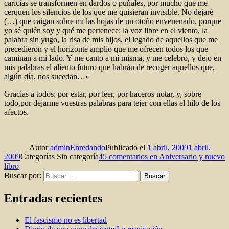
caricias se transformen en dardos o puñales, por mucho que me
cerquen los silencios de los que me quisieran invisible. No dejaré
(…) que caigan sobre mí las hojas de un otoño envenenado, porque
yo sé quién soy y qué me pertenece: la voz libre en el viento, la
palabra sin yugo, la risa de mis hijos, el legado de aquellos que me
precedieron y el horizonte amplio que me ofrecen todos los que
caminan a mi lado. Y me canto a mí misma, y me celebro, y dejo en
mis palabras el aliento futuro que habrán de recoger aquellos que,
algún día, nos sucedan…»
Gracias a todos: por estar, por leer, por haceros notar, y, sobre
todo,por dejarme vuestras palabras para tejer con ellas el hilo de los
afectos.
Autor
adminEnredando
Publicado el
1 abril, 2009
1 abril,
2009
Categorías
Sin categoría
45 comentarios
en Aniversario y nuevo
libro
Buscar por:
Buscar
Entradas recientes
El fascismo no es libertad