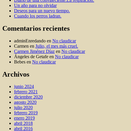
Diario de una convaleciente:La respiración.
Un año para no olvidar
Deseos para un nuevo tiempo.
Cuando los perros ladran.
Comentarios recientes
adminEnredando
en
No claudicar
Carmen
en
Julio, el mes más cruel.
Carmen Jiménez Díaz
en
No claudicar
Ángeles de Getafe
en
No claudicar
Bebes
en
No claudicar
Archivos
junio 2024
febrero 2021
diciembre 2020
agosto 2020
julio 2020
febrero 2019
enero 2019
abril 2018
abril 2016