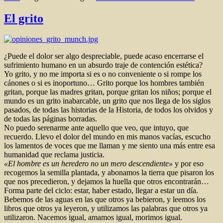
El grito
¿Puede el dolor ser algo despreciable, puede acaso encerrarse el
sufrimiento humano en un absurdo traje de contención estética?
Yo grito, y no me importa si es o no conveniente o si rompe los
cánones o si es inoportuno… Grito porque los hombres también
gritan, porque las madres gritan, porque gritan los niños; porque el
mundo es un grito inabarcable, un grito que nos llega de los siglos
pasados, de todas las historias de la Historia, de todos los olvidos y
de todas las páginas borradas.
No puedo serenarme ante aquello que veo, que intuyo, que
recuerdo. Llevo el dolor del mundo en mis manos vacías, escucho
los lamentos de voces que me llaman y me siento una más entre esa
humanidad que reclama justicia.
«El hombre es un heredero no un mero descendiente»
y por eso
recogemos la semilla plantada, y abonamos la tierra que pisaron los
que nos precedieron, y dejamos la huella que otros encontrarán…
Forma parte del ciclo: estar, haber estado, llegar a estar un día.
Bebemos de las aguas en las que otros ya bebieron, y leemos los
libros que otros ya leyeron, y utilizamos las palabras que otros ya
utilizaron. Nacemos igual, amamos igual, morimos igual.