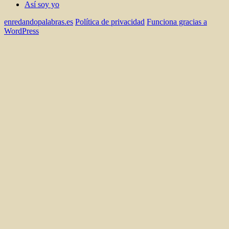
Así soy yo
enredandopalabras.es
Política de privacidad
Funciona gracias a
WordPress