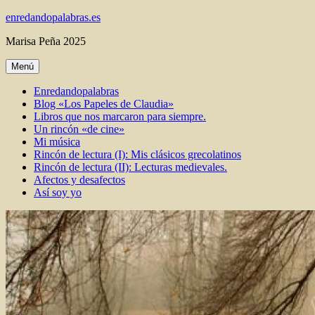
Ir
enredandopalabras.es
al
Marisa Peña 2025
contenido
Menú
Enredandopalabras
Blog «Los Papeles de Claudia»
Libros que nos marcaron para siempre.
Un rincón «de cine»
Mi música
Rincón de lectura (I): Mis clásicos grecolatinos
Rincón de lectura (II): Lecturas medievales.
Afectos y desafectos
Así soy yo