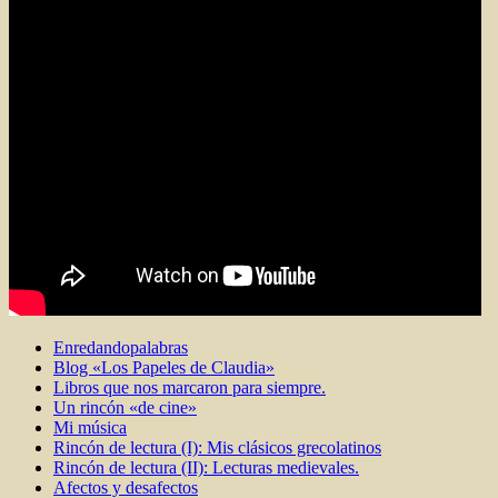
Enredandopalabras
Blog «Los Papeles de Claudia»
Libros que nos marcaron para siempre.
Un rincón «de cine»
Mi música
Rincón de lectura (I): Mis clásicos grecolatinos
Rincón de lectura (II): Lecturas medievales.
Afectos y desafectos