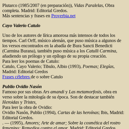
Plutarco (1985/2007 (en preparación)),
Vidas Paralelas
, Obra
completa. Madrid: Editorial Gredos.
Más sentencias y frases en
Proverbia.net
Cayo Valerio Catulo
Uno de los autores de lírica amorosa más intensos de todos los
tiempos. Carl Orff, músico alemán, que puso música a algunos de
los versos encontrados en la abadía de Bura Sancti Benedicti
(Carmina Burana), también puso música a los
Catulli Carmina
,
añadiendo un prólogo y un epílogo de su propia creación.
Para leer los poemas de Catulo:
Catulo, Cayo Valerio; Tibulo, Albio (1993),
Poemas; Elegías
,
Madrid: Editorial Gredos
Frases célebres
de o sobre Catulo
Publio Ovidio Nasón
Famoso por sus obras
Ars amandi
y
Las metamorfosis
, obra en
verso sobre la mitología de su época. Son de destacar también
Heroidas
y
Tristes,
Para leer la obra de Ovidio:
Ovidio Nasón, Publio (1994),
Cartas de las heroínas
; Ibis, Madrid:
Editorial Gredos.
. — (1995),
Amores; Arte de amar; Sobre la cosmética del rostro
femenino; Remedios contra el amor
, Madrid: Editorial Gredos