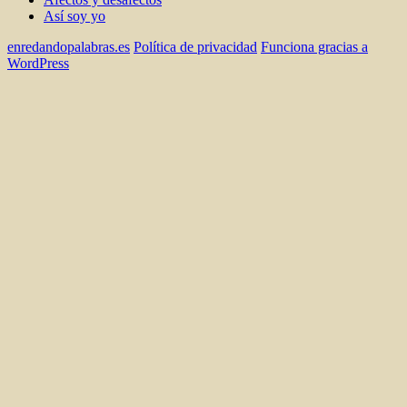
Así soy yo
enredandopalabras.es
Política de privacidad
Funciona gracias a
WordPress