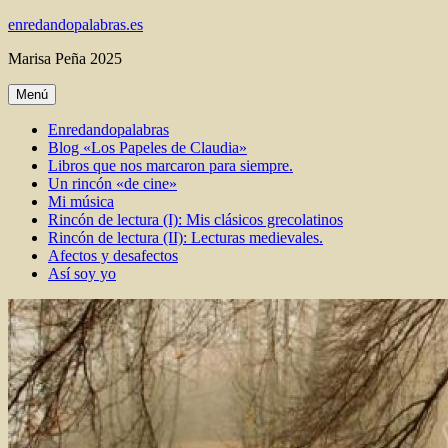
Ir
enredandopalabras.es
al
Marisa Peña 2025
contenido
Menú
Enredandopalabras
Blog «Los Papeles de Claudia»
Libros que nos marcaron para siempre.
Un rincón «de cine»
Mi música
Rincón de lectura (I): Mis clásicos grecolatinos
Rincón de lectura (II): Lecturas medievales.
Afectos y desafectos
Así soy yo