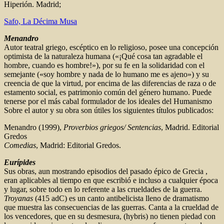
Hiperión. Madrid;
Safo, La Décima Musa
Menandro
Autor teatral griego, escéptico en lo religioso, posee una concepción
optimista de la naturaleza humana («¡Qué cosa tan agradable el
hombre, cuando es hombre!»), por su fe en la solidaridad con el
semejante («soy hombre y nada de lo humano me es ajeno») y su
creencia de que la virtud, por encima de las diferencias de raza o de
estamento social, es patrimonio común del género humano. Puede
tenerse por el más cabal formulador de los ideales del Humanismo
Sobre el autor y su obra son útiles los siguientes títulos publicados:
Menandro (1999),
Proverbios griegos/ Sentencias
, Madrid. Editorial
Gredos
Comedias
, Madrid: Editorial Gredos.
Eurípides
Sus obras, aun mostrando episodios del pasado épico de Grecia ,
eran aplicables al tiempo en que escribió e incluso a cualquier época
y lugar, sobre todo en lo referente a las crueldades de la guerra.
Troyanas
(415 adC) es un canto antibelicista lleno de dramatismo
que muestra las consecuencias de las guerras. Canta a la crueldad de
los vencedores, que en su desmesura, (hybris) no tienen piedad con