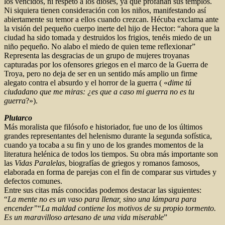
los vencidos, ni respeto a los dioses, ya que profanan sus templos.
Ni siquiera tienen consideración con los niños, manifestando así
abiertamente su temor a ellos cuando crezcan. Hécuba exclama ante
la visión del pequeño cuerpo inerte del hijo de Hector: “ahora que la
ciudad ha sido tomada y destruidos los frigios, tenéis miedo de un
niño pequeño. No alabo el miedo de quien teme reflexionar”
Representa las desgracias de un grupo de mujeres troyanas
capturadas por los ofensores griegos en el marco de la Guerra de
Troya, pero no deja de ser en un sentido más amplio un firme
alegato contra el absurdo y el horror de la guerra ( «
dime tú
ciudadano que me miras: ¿es que a caso mi guerra no es tu
guerra
?»).
Plutarco
Más moralista que filósofo e historiador, fue uno de los últimos
grandes representantes del helenismo durante la segunda sofística,
cuando ya tocaba a su fin y uno de los grandes momentos de la
literatura helénica de todos los tiempos. Su obra más importante son
las
Vidas Paralelas
, biografías de griegos y romanos famosos,
elaborada en forma de parejas con el fin de comparar sus virtudes y
defectos comunes.
Entre sus citas más conocidas podemos destacar las siguientes:
“
La mente no es un vaso para llenar, sino una lámpara para
encender”
“
La maldad contiene los motivos de su propio tormento.
Es un maravilloso artesano de una vida miserable
”