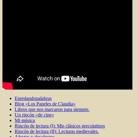
Enredandopalabras
Blog «Los Papeles de Claudia»
Libros que nos marcaron para siempre.
Un rincón «de cine»
Mi música
Rincón de lectura (I): Mis clásicos grecolatinos
Rincón de lectura (II): Lecturas medievales.
Afectos y desafectos