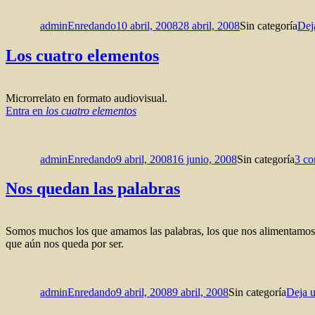
Autor
Publicado
Categorías
el
adminEnredando
10 abril, 2008
28 abril, 2008
Sin categoría
Dej
Los cuatro elementos
Microrrelato en formato audiovisual.
Entra en
los cuatro elementos
Autor
Publicado
Categorías
el
adminEnredando
9 abril, 2008
16 junio, 2008
Sin categoría
3 co
Nos quedan las palabras
Somos muchos los que amamos las palabras, los que nos alimentamos d
que aún nos queda por ser.
Autor
Publicado
Categorías
el
adminEnredando
9 abril, 2008
9 abril, 2008
Sin categoría
Deja 