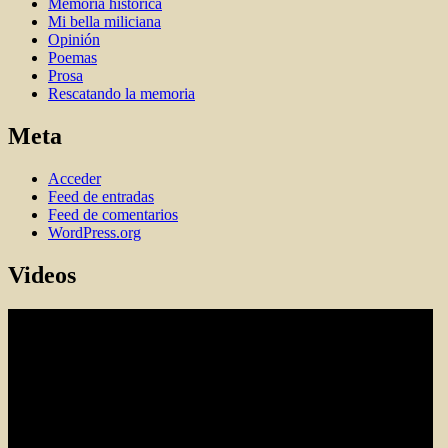
Memoria histórica
Mi bella miliciana
Opinión
Poemas
Prosa
Rescatando la memoria
Meta
Acceder
Feed de entradas
Feed de comentarios
WordPress.org
Videos