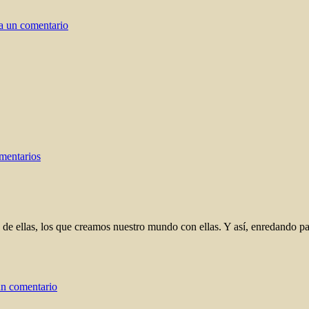
en
Poemario
a un comentario
a
dos
voces
en
Los
mentarios
cuatro
elementos
e ellas, los que creamos nuestro mundo con ellas. Y así, enredando pal
en
Nos
un comentario
quedan
las