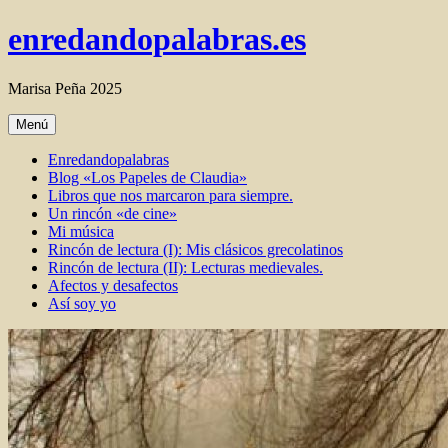
Ir
enredandopalabras.es
al
contenido
Marisa Peña 2025
Menú
Enredandopalabras
Blog «Los Papeles de Claudia»
Libros que nos marcaron para siempre.
Un rincón «de cine»
Mi música
Rincón de lectura (I): Mis clásicos grecolatinos
Rincón de lectura (II): Lecturas medievales.
Afectos y desafectos
Así soy yo