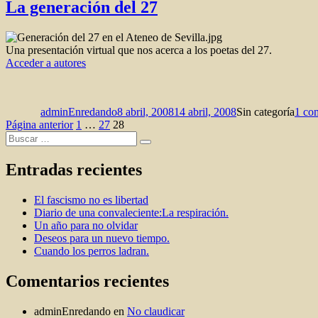
La generación del 27
Una presentación virtual que nos acerca a los poetas del 27.
Acceder a autores
Autor
Publicado
Categorías
el
adminEnredando
8 abril, 2008
14 abril, 2008
Sin categoría
1 co
Paginación
Página
Página
Página
Página anterior
1
…
27
28
Buscar
de
Buscar
por:
entradas
Entradas recientes
El fascismo no es libertad
Diario de una convaleciente:La respiración.
Un año para no olvidar
Deseos para un nuevo tiempo.
Cuando los perros ladran.
Comentarios recientes
adminEnredando
en
No claudicar