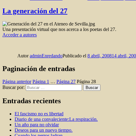
La generación del 27
Una presentación virtual que nos acerca a los poetas del 27.
Acceder a autores
Autor
adminEnredando
Publicado el
8 abril, 2008
14 abril, 20
Paginación de entradas
Página anterior
Página
1
…
Página
27
Página
28
Buscar por:
Buscar
Entradas recientes
El fascismo no es libertad
Diario de una convaleciente:La respiración.
Un año para no olvidar
Deseos para un nuevo tiempo.
Cuando los perros ladran.