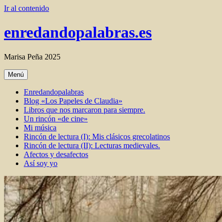
Ir al contenido
enredandopalabras.es
Marisa Peña 2025
Menú
Enredandopalabras
Blog «Los Papeles de Claudia»
Libros que nos marcaron para siempre.
Un rincón «de cine»
Mi música
Rincón de lectura (I): Mis clásicos grecolatinos
Rincón de lectura (II): Lecturas medievales.
Afectos y desafectos
Así soy yo