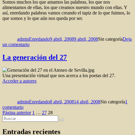
Somos muchos los que amamos las palabras, los que nos
alimentamos de ellas, los que creamos nuestro mundo con ellas. Y
así, enredando palabras vamos creando el tapiz de lo que fuimos, lo
que somos y lo que aún nos queda por ser.
Autor
Publicado
Categorías
el
adminEnredando
9 abril, 2008
9 abril, 2008
Sin categoría
Deja
en
un comentario
Nos
quedan
La generación del 27
las
palabras
Una presentación virtual que nos acerca a los poetas del 27.
Acceder a autores
Autor
Publicado
Categorías
el
adminEnredando
8 abril, 2008
14 abril, 2008
Sin categoría
1
en
comentario
Paginación
La
Página
Página
Página
Página anterior
1
…
27
28
Buscar
generación
de
Buscar
por:
del
entradas
27
Entradas recientes