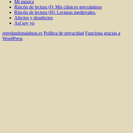
Mi música
Rincón de lectura (I): Mis clásicos grecolatinos
Rincón de lectura (II): Lecturas medievales.
Afectos y desafectos
Así soy yo
enredandopalabras.es
Política de privacidad
Funciona gracias a
WordPress