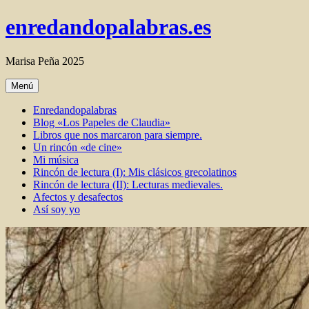
Ir
enredandopalabras.es
al
contenido
Marisa Peña 2025
Menú
Enredandopalabras
Blog «Los Papeles de Claudia»
Libros que nos marcaron para siempre.
Un rincón «de cine»
Mi música
Rincón de lectura (I): Mis clásicos grecolatinos
Rincón de lectura (II): Lecturas medievales.
Afectos y desafectos
Así soy yo