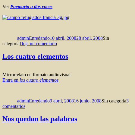
Ver
Poemario a dos voces
Autor
Publicado
Categorías
el
adminEnredando
10 abril, 2008
28 abril, 2008
Sin
en
categoría
Deja un comentario
Poemario
a
Los cuatro elementos
dos
voces
Microrrelato en formato audiovisual.
Entra en
los cuatro elementos
Autor
Publicado
Categorías
el
adminEnredando
9 abril, 2008
16 junio, 2008
Sin categoría
3
en
comentarios
Los
cuatro
Nos quedan las palabras
elementos