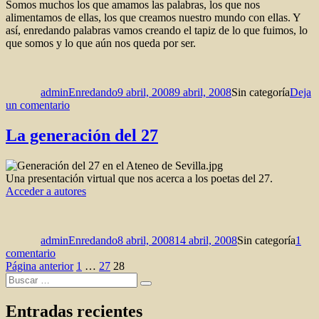
Somos muchos los que amamos las palabras, los que nos
alimentamos de ellas, los que creamos nuestro mundo con ellas. Y
así, enredando palabras vamos creando el tapiz de lo que fuimos, lo
que somos y lo que aún nos queda por ser.
Autor
Publicado
Categorías
el
adminEnredando
9 abril, 2008
9 abril, 2008
Sin categoría
Deja
en
un comentario
Nos
quedan
La generación del 27
las
palabras
Una presentación virtual que nos acerca a los poetas del 27.
Acceder a autores
Autor
Publicado
Categorías
el
adminEnredando
8 abril, 2008
14 abril, 2008
Sin categoría
1
en
comentario
Paginación
La
Página
Página
Página
Página anterior
1
…
27
28
Buscar
generación
de
Buscar
por:
del
entradas
27
Entradas recientes