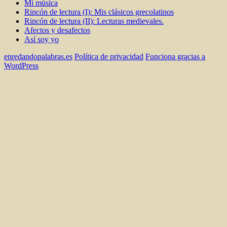
Mi música
Rincón de lectura (I): Mis clásicos grecolatinos
Rincón de lectura (II): Lecturas medievales.
Afectos y desafectos
Así soy yo
enredandopalabras.es
Política de privacidad
Funciona gracias a
WordPress