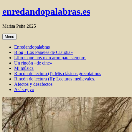
Ir
enredandopalabras.es
al
contenido
Marisa Peña 2025
Menú
Enredandopalabras
Blog «Los Papeles de Claudia»
Libros que nos marcaron para siempre.
Un rincón «de cine»
Mi música
Rincón de lectura (I): Mis clásicos grecolatinos
Rincón de lectura (II): Lecturas medievales.
Afectos y desafectos
Así soy yo