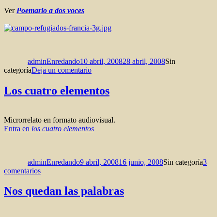
Ver
Poemario a dos voces
Autor
Publicado
Categorías
el
adminEnredando
10 abril, 2008
28 abril, 2008
Sin
en
categoría
Deja un comentario
Poemario
a
Los cuatro elementos
dos
voces
Microrrelato en formato audiovisual.
Entra en
los cuatro elementos
Autor
Publicado
Categorías
el
adminEnredando
9 abril, 2008
16 junio, 2008
Sin categoría
3
en
comentarios
Los
cuatro
Nos quedan las palabras
elementos