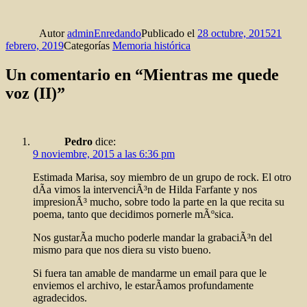
Autor
adminEnredando
Publicado el
28 octubre, 2015
21
febrero, 2019
Categorías
Memoria histórica
Un comentario en “Mientras me quede
voz (II)”
Pedro
dice:
9 noviembre, 2015 a las 6:36 pm
Estimada Marisa, soy miembro de un grupo de rock. El otro
dÃ­a vimos la intervenciÃ³n de Hilda Farfante y nos
impresionÃ³ mucho, sobre todo la parte en la que recita su
poema, tanto que decidimos pornerle mÃºsica.
Nos gustarÃ­a mucho poderle mandar la grabaciÃ³n del
mismo para que nos diera su visto bueno.
Si fuera tan amable de mandarme un email para que le
enviemos el archivo, le estarÃ­amos profundamente
agradecidos.