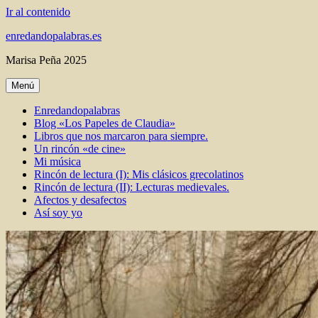
Ir al contenido
enredandopalabras.es
Marisa Peña 2025
Menú
Enredandopalabras
Blog «Los Papeles de Claudia»
Libros que nos marcaron para siempre.
Un rincón «de cine»
Mi música
Rincón de lectura (I): Mis clásicos grecolatinos
Rincón de lectura (II): Lecturas medievales.
Afectos y desafectos
Así soy yo