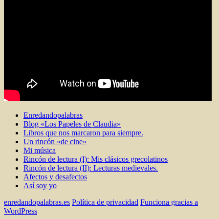
Enredandopalabras
Blog «Los Papeles de Claudia»
Libros que nos marcaron para siempre.
Un rincón «de cine»
Mi música
Rincón de lectura (I): Mis clásicos grecolatinos
Rincón de lectura (II): Lecturas medievales.
Afectos y desafectos
Así soy yo
enredandopalabras.es
Política de privacidad
Funciona gracias a
WordPress