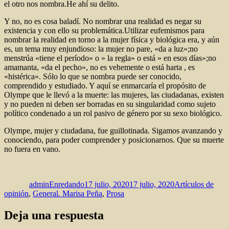
el otro nos nombra.He ahí su delito.
Y no, no es cosa baladí. No nombrar una realidad es negar su
existencia y con ello su problemática.Utilizar eufemismos para
nombrar la realidad en torno a la mujer física y biológica era, y aún
es, un tema muy enjundioso: la mujer no pare, «da a luz»;no
menstrúa «tiene el período» o » la regla» o está » en esos días»;no
amamanta, «da el pecho», no es vehemente o está harta , es
«histérica». Sólo lo que se nombra puede ser conocido,
comprendido y estudiado. Y aquí se enmarcaría el propósito de
Olympe que le llevó a la muerte: las mujeres, las ciudadanas, existen
y no pueden ni deben ser borradas en su singularidad como sujeto
político condenado a un rol pasivo de género por su sexo biológico.
Olympe, mujer y ciudadana, fue guillotinada. Sigamos avanzando y
conociendo, para poder comprender y posicionarnos. Que su muerte
no fuera en vano.
Autor
Publicado
Categorías
el
adminEnredando
17 julio, 2020
17 julio, 2020
Artí­culos de
opinión
,
General. Marisa Peña
,
Prosa
Deja una respuesta