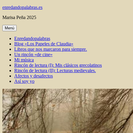
Ir
enredandopalabras.es
al
Marisa Peña 2025
contenido
Menú
Enredandopalabras
Blog «Los Papeles de Claudia»
Libros que nos marcaron para siempre.
Un rincón «de cine»
Mi música
Rincón de lectura (I): Mis clásicos grecolatinos
Rincón de lectura (II): Lecturas medievales.
Afectos y desafectos
Así soy yo