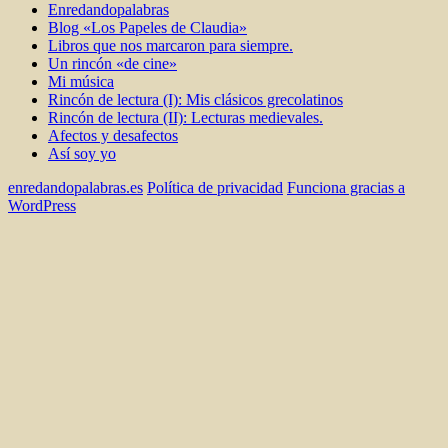
Enredandopalabras
Blog «Los Papeles de Claudia»
Libros que nos marcaron para siempre.
Un rincón «de cine»
Mi música
Rincón de lectura (I): Mis clásicos grecolatinos
Rincón de lectura (II): Lecturas medievales.
Afectos y desafectos
Así soy yo
enredandopalabras.es
Política de privacidad
Funciona gracias a
WordPress