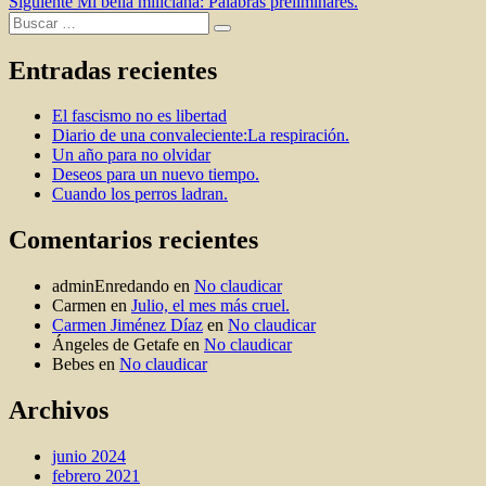
anterior:
Entrada
Siguiente
Mi bella miliciana: Palabras preliminares.
de
Buscar
siguiente:
Buscar
entradas
por:
Entradas recientes
El fascismo no es libertad
Diario de una convaleciente:La respiración.
Un año para no olvidar
Deseos para un nuevo tiempo.
Cuando los perros ladran.
Comentarios recientes
adminEnredando
en
No claudicar
Carmen
en
Julio, el mes más cruel.
Carmen Jiménez Díaz
en
No claudicar
Ángeles de Getafe
en
No claudicar
Bebes
en
No claudicar
Archivos
junio 2024
febrero 2021