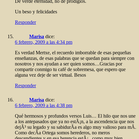
De verde eternidad, no de prodigios.
Un beso y felicidades
Responder
Marisa
dice:
6 febrero, 2009 a las 4:34 pm
Es verdad Mertxe, el recuerdo imborrable de esas pequeñas
enseñanzas, de esas palabras que se quedan para siempre con
nosotros y nos ayudan a ser quien somos…Gracias por
compartir conmigo tu café de sobremesa, que espero que
alguna vez deje de ser virtual. Besos
Responder
Marisa
dice:
6 febrero, 2009 a las 4:38 pm
Qué hermosos y profundos versos Luis… El hilo que nos une
a los antepasados que ya no estÃ¡n, a la ascendencia que nos
dejÃ³ su legado y su sabidurÃ­a es algo muy valioso para mÃ­.
Como decÃ­a Ortega somos herederos, no meros
descendientes y en esa herencia estÃ¡ , como muy bien