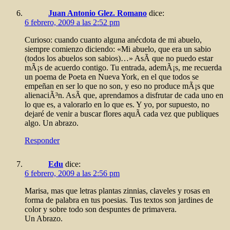
Juan Antonio Glez. Romano
dice:
6 febrero, 2009 a las 2:52 pm
Curioso: cuando cuanto alguna anécdota de mi abuelo,
siempre comienzo diciendo: «Mi abuelo, que era un sabio
(todos los abuelos son sabios)…» AsÃ­ que no puedo estar
mÃ¡s de acuerdo contigo. Tu entrada, ademÃ¡s, me recuerda
un poema de Poeta en Nueva York, en el que todos se
empeñan en ser lo que no son, y eso no produce mÃ¡s que
alienaciÃ³n. AsÃ­ que, aprendamos a disfrutar de cada uno en
lo que es, a valorarlo en lo que es. Y yo, por supuesto, no
dejaré de venir a buscar flores aquÃ­ cada vez que publiques
algo. Un abrazo.
Responder
Edu
dice:
6 febrero, 2009 a las 2:56 pm
Marisa, mas que letras plantas zinnias, claveles y rosas en
forma de palabra en tus poesias. Tus textos son jardines de
color y sobre todo son despuntes de primavera.
Un Abrazo.