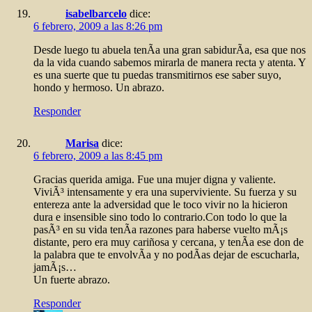
isabelbarcelo
dice:
6 febrero, 2009 a las 8:26 pm
Desde luego tu abuela tenÃ­a una gran sabidurÃ­a, esa que nos
da la vida cuando sabemos mirarla de manera recta y atenta. Y
es una suerte que tu puedas transmitirnos ese saber suyo,
hondo y hermoso. Un abrazo.
Responder
Marisa
dice:
6 febrero, 2009 a las 8:45 pm
Gracias querida amiga. Fue una mujer digna y valiente.
ViviÃ³ intensamente y era una superviviente. Su fuerza y su
entereza ante la adversidad que le toco vivir no la hicieron
dura e insensible sino todo lo contrario.Con todo lo que la
pasÃ³ en su vida tenÃ­a razones para haberse vuelto mÃ¡s
distante, pero era muy cariñosa y cercana, y tenÃ­a ese don de
la palabra que te envolvÃ­a y no podÃ­as dejar de escucharla,
jamÃ¡s…
Un fuerte abrazo.
Responder