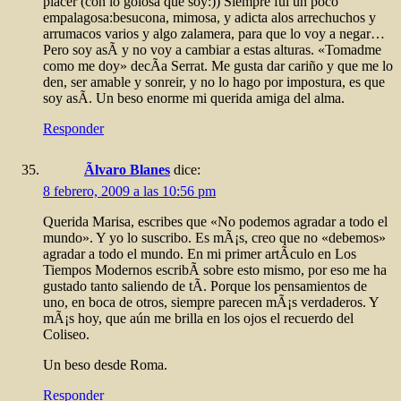
placer (con lo golosa que soy:)) Siempre fui un poco
empalagosa:besucona, mimosa, y adicta alos arrechuchos y
arrumacos varios y algo zalamera, para que lo voy a negar…
Pero soy asÃ­ y no voy a cambiar a estas alturas. «Tomadme
como me doy» decÃ­a Serrat. Me gusta dar cariño y que me lo
den, ser amable y sonreir, y no lo hago por impostura, es que
soy asÃ­. Un beso enorme mi querida amiga del alma.
Responder
Ãlvaro Blanes
dice:
8 febrero, 2009 a las 10:56 pm
Querida Marisa, escribes que «No podemos agradar a todo el
mundo». Y yo lo suscribo. Es mÃ¡s, creo que no «debemos»
agradar a todo el mundo. En mi primer artÃ­culo en Los
Tiempos Modernos escribÃ­ sobre esto mismo, por eso me ha
gustado tanto saliendo de tÃ­. Porque los pensamientos de
uno, en boca de otros, siempre parecen mÃ¡s verdaderos. Y
mÃ¡s hoy, que aún me brilla en los ojos el recuerdo del
Coliseo.
Un beso desde Roma.
Responder