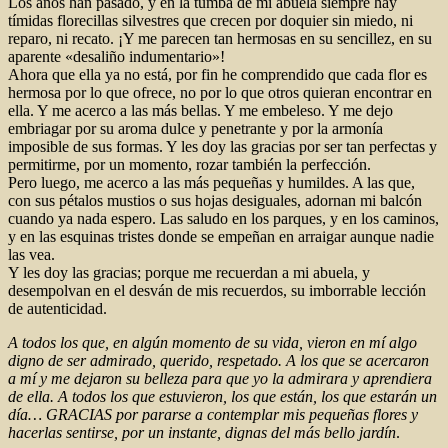
Los años han pasado, y en la tumba de mi abuela siempre hay
tímidas florecillas silvestres que crecen por doquier sin miedo, ni
reparo, ni recato. ¡Y me parecen tan hermosas en su sencillez, en su
aparente «desaliño indumentario»!
Ahora que ella ya no está, por fin he comprendido que cada flor es
hermosa por lo que ofrece, no por lo que otros quieran encontrar en
ella. Y me acerco a las más bellas. Y me embeleso. Y me dejo
embriagar por su aroma dulce y penetrante y por la armonía
imposible de sus formas. Y les doy las gracias por ser tan perfectas y
permitirme, por un momento, rozar también la perfección.
Pero luego, me acerco a las más pequeñas y humildes. A las que,
con sus pétalos mustios o sus hojas desiguales, adornan mi balcón
cuando ya nada espero. Las saludo en los parques, y en los caminos,
y en las esquinas tristes donde se empeñan en arraigar aunque nadie
las vea.
Y les doy las gracias; porque me recuerdan a mi abuela, y
desempolvan en el desván de mis recuerdos, su imborrable lección
de autenticidad.
A todos los que, en algún momento de su vida, vieron en mí algo
digno de ser admirado, querido, respetado. A los que se acercaron
a mí y me dejaron su belleza para que yo la admirara y aprendiera
de ella. A todos los que estuvieron, los que están, los que estarán un
día… GRACIAS por pararse a contemplar mis pequeñas flores y
hacerlas sentirse, por un instante, dignas del más bello jardín
.