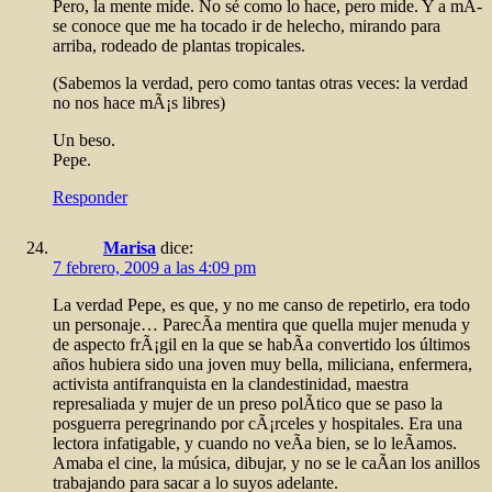
Pero, la mente mide. No sé como lo hace, pero mide. Y a mÃ­
se conoce que me ha tocado ir de helecho, mirando para
arriba, rodeado de plantas tropicales.
(Sabemos la verdad, pero como tantas otras veces: la verdad
no nos hace mÃ¡s libres)
Un beso.
Pepe.
Responder
Marisa
dice:
7 febrero, 2009 a las 4:09 pm
La verdad Pepe, es que, y no me canso de repetirlo, era todo
un personaje… ParecÃ­a mentira que quella mujer menuda y
de aspecto frÃ¡gil en la que se habÃ­a convertido los últimos
años hubiera sido una joven muy bella, miliciana, enfermera,
activista antifranquista en la clandestinidad, maestra
represaliada y mujer de un preso polÃ­tico que se paso la
posguerra peregrinando por cÃ¡rceles y hospitales. Era una
lectora infatigable, y cuando no veÃ­a bien, se lo leÃ­amos.
Amaba el cine, la música, dibujar, y no se le caÃ­an los anillos
trabajando para sacar a lo suyos adelante.