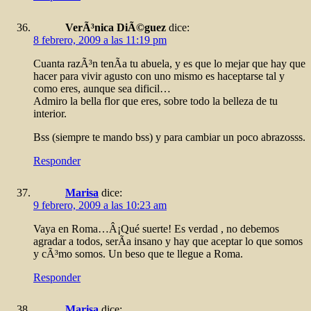
VerÃ³nica DiÃ©guez
dice:
8 febrero, 2009 a las 11:19 pm
Cuanta razÃ³n tenÃ­a tu abuela, y es que lo mejar que hay que
hacer para vivir agusto con uno mismo es haceptarse tal y
como eres, aunque sea dificil…
Admiro la bella flor que eres, sobre todo la belleza de tu
interior.
Bss (siempre te mando bss) y para cambiar un poco abrazosss.
Responder
Marisa
dice:
9 febrero, 2009 a las 10:23 am
Vaya en Roma…Â¡Qué suerte! Es verdad , no debemos
agradar a todos, serÃ­a insano y hay que aceptar lo que somos
y cÃ³mo somos. Un beso que te llegue a Roma.
Responder
Marisa
dice: