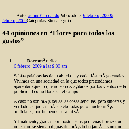
Autor
adminEnredando
Publicado el
6 febrero, 2009
6
febrero, 2009
Categorías
Sin categoría
44 opiniones en “Flores para todos los
gustos”
BorromÃ­n
dice:
6 febrero, 2009 a las 9:30 am
Sabias palabras las de tu abuela… y cada dÃ­a mÃ¡s actuales.
Vivimos en una sociedad en la que todos pretendemos
aparentar aquello que no somos, agitados por los vientos de la
publicidad como flores en el campo.
A caso no son mÃ¡s bellas las cosas sencillas, pero sinceras y
verdaderas que las mÃ¡s eleboradas pero mucho mÃ¡s
artificiales, por lo menos para mi sÃ­.
Y finalmente, gracias por mostrar «tus pequeñas flores» que
no es que se sientan dignas del mÃ¡s bello jardÃ­n, sino que