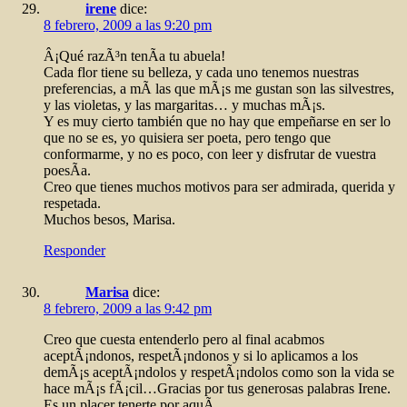
irene
dice:
8 febrero, 2009 a las 9:20 pm
Â¡Qué razÃ³n tenÃ­a tu abuela!
Cada flor tiene su belleza, y cada uno tenemos nuestras
preferencias, a mÃ­ las que mÃ¡s me gustan son las silvestres,
y las violetas, y las margaritas… y muchas mÃ¡s.
Y es muy cierto también que no hay que empeñarse en ser lo
que no se es, yo quisiera ser poeta, pero tengo que
conformarme, y no es poco, con leer y disfrutar de vuestra
poesÃ­a.
Creo que tienes muchos motivos para ser admirada, querida y
respetada.
Muchos besos, Marisa.
Responder
Marisa
dice:
8 febrero, 2009 a las 9:42 pm
Creo que cuesta entenderlo pero al final acabmos
aceptÃ¡ndonos, respetÃ¡ndonos y si lo aplicamos a los
demÃ¡s aceptÃ¡ndolos y respetÃ¡ndolos como son la vida se
hace mÃ¡s fÃ¡cil…Gracias por tus generosas palabras Irene.
Es un placer tenerte por aquÃ­.