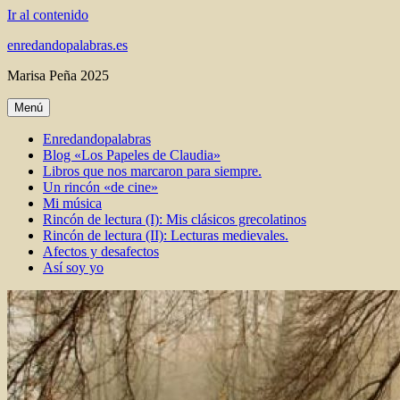
Ir al contenido
enredandopalabras.es
Marisa Peña 2025
Menú
Enredandopalabras
Blog «Los Papeles de Claudia»
Libros que nos marcaron para siempre.
Un rincón «de cine»
Mi música
Rincón de lectura (I): Mis clásicos grecolatinos
Rincón de lectura (II): Lecturas medievales.
Afectos y desafectos
Así soy yo