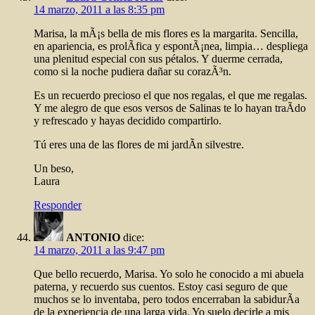
14 marzo, 2011 a las 8:35 pm
Marisa, la mÃ¡s bella de mis flores es la margarita. Sencilla,
en apariencia, es prolÃ­fica y espontÃ¡nea, limpia… despliega
una plenitud especial con sus pétalos. Y duerme cerrada,
como si la noche pudiera dañar su corazÃ³n.
Es un recuerdo precioso el que nos regalas, el que me regalas.
Y me alegro de que esos versos de Salinas te lo hayan traÃ­do
y refrescado y hayas decidido compartirlo.
Tú eres una de las flores de mi jardÃ­n silvestre.
Un beso,
Laura
Responder
ANTONIO
dice:
14 marzo, 2011 a las 9:47 pm
Que bello recuerdo, Marisa. Yo solo he conocido a mi abuela
paterna, y recuerdo sus cuentos. Estoy casi seguro de que
muchos se lo inventaba, pero todos encerraban la sabidurÃ­a
de la experiencia de una larga vida. Yo suelo decirle a mis