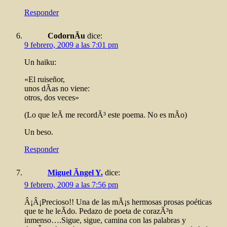
Responder
CodornÃ­u
dice:
9 febrero, 2009 a las 7:01 pm
Un haiku:
«El ruiseñor,
unos dÃ­as no viene:
otros, dos veces»
(Lo que leÃ­ me recordÃ³ este poema. No es mÃ­o)
Un beso.
Responder
Miguel Ãngel Y.
dice:
9 febrero, 2009 a las 7:56 pm
Â¡Â¡Precioso!! Una de las mÃ¡s hermosas prosas poéticas
que te he leÃ­do. Pedazo de poeta de corazÃ³n
inmenso….Sigue, sigue, camina con las palabras y