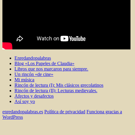
Enredandopalabras
Blog «Los Papeles de Claudia»
Libros que nos marcaron para siempre.
Un rincón «de cine»
Mi música
Rincón de lectura (I): Mis clásicos grecolatinos
Rincón de lectura (II): Lecturas medievales.
Afectos y desafectos
Así soy yo
enredandopalabras.es
Política de privacidad
Funciona gracias a
WordPress