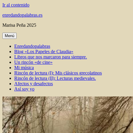
Ir al contenido
enredandopalabras.es
Marisa Peña 2025
Menú
Enredandopalabras
Blog «Los Papeles de Claudia»
Libros que nos marcaron para siempre.
Un rincón «de cine»
Mi música
Rincón de lectura (I): Mis clásicos grecolatinos
Rincón de lectura (II): Lecturas medievales.
Afectos y desafectos
Así soy yo