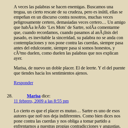
A veces las palabras se hacen enemigas. Buscamos una
tregua, un cierto rescate de su crudeza, pero es inútil, ellas se
empeñan en un discurso contra nosotros, muchas veces
peligrosamente certero, demasiadas veces certero… Un amigo
que habÃ­a leÃ­do ‘Les Mots’ de Sartre, solÃ­a comentarme
que, cuando recordamos, cuando pasamos al anÃ¡lisis del
pasado, es inevitable la sinceridad, su palabra no se anda con
contemplaciones y nos pone contra las cuerdas, siempre pasa
antes del edulcorante, siempre pasa si somos honestos, y
cÃ³mo duelen, como duelen las palabras que nos explican
ayer.
Marisa, de nuevo un doble placer. El de leerte. Y el del puente
que tiendes hacia los sentimientos ajenos.
Responder
Marisa
dice:
11 febrero, 2009 a las 8:55 pm
Lo cierto es que el placer es mutuo… Sartre es uno de esos
autores que no0 nos deja indiferentes. Como bien dices nos
pone contra las cuerdas y nos obliga a tomar partido a
enfrentarnos a nuestras propias contradicciones y angustias.