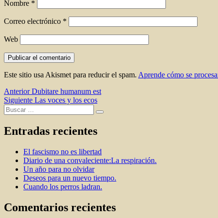
Nombre
*
Correo electrónico
*
Web
Este sitio usa Akismet para reducir el spam.
Aprende cómo se procesan
Navegación
Entrada
Anterior
Dubitare humanum est
anterior:
Entrada
Siguiente
Las voces y los ecos
de
Buscar
siguiente:
Buscar
entradas
por:
Entradas recientes
El fascismo no es libertad
Diario de una convaleciente:La respiración.
Un año para no olvidar
Deseos para un nuevo tiempo.
Cuando los perros ladran.
Comentarios recientes