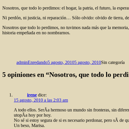
Nosotros, que todo lo perdimos: el hogar, la patria, el futuro, la espe
Ni perdón, ni justicia, ni reparación… Sólo olvido: olvido de tierra, d
Nosotros que todo lo perdimos, no tuvimos nada más que la memoria, lo
historia empeñada en no nombrarnos.
Autor
Publicado
Categorías
el
adminEnredando
5 agosto, 2010
5 agosto, 2010
Sin categoría
5 opiniones en “Nosotros, que todo lo pe
irene
dice:
15 agosto, 2010 a las 2:03 am
A todo ellos. SerÃ­a hermoso un mundo sin fronteras, sin diferen
utopÃ­a hoy por hoy.
No sé si estoy segura de si es necesario perdonar, pero sÃ­ de qu
Un beso, Marisa.