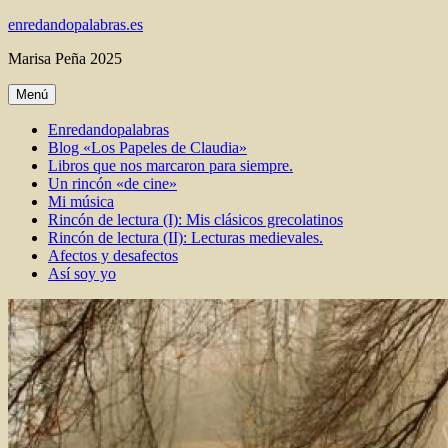
Ir
enredandopalabras.es
al
Marisa Peña 2025
contenido
Menú
Enredandopalabras
Blog «Los Papeles de Claudia»
Libros que nos marcaron para siempre.
Un rincón «de cine»
Mi música
Rincón de lectura (I): Mis clásicos grecolatinos
Rincón de lectura (II): Lecturas medievales.
Afectos y desafectos
Así soy yo