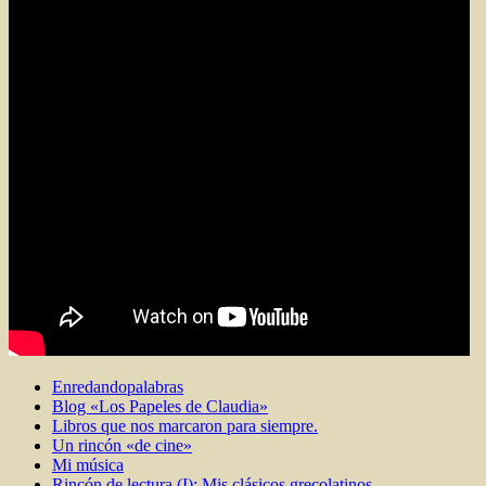
Enredandopalabras
Blog «Los Papeles de Claudia»
Libros que nos marcaron para siempre.
Un rincón «de cine»
Mi música
Rincón de lectura (I): Mis clásicos grecolatinos