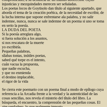
injusticias y mezquindades merecen ser señaladas.
Los poetas locos de Goytisolo dan título al siguiente apartado, que
aborda el tema de la creación poética, de la necesidad de escribir, de
la lucha interna que supone enfrentarse ala palabra, y no salir
indemne, nunca, nunca se sale indemne de un poema si uno se toma
en serio la poesía.
LA DUDA DEL POETA
Si la poesía arreglara algo,
si fuera solución a los asuntos,
si nos rescatara de la muerte
yo escribiría.
Pequeñas palabras,
sílabas tontas, inútiles poetas,
sabed qué torpe es el intento,
cuán vacua la propuesta,
que nadie escucha,
y que no enmienda
el destino implacable,
el rigor de la vida
Se cierra este poemario con un poema final a modo de epílogo cuya
referencia a la Arcadia frente a la verdad y la autenticidad de las
cosas sencillas, nos revela el misterio del título del libro. La
búsqueda, el encuentro, la comprensión de las pequeñas cosas. El
aire verdadero ,lo que realmente importa