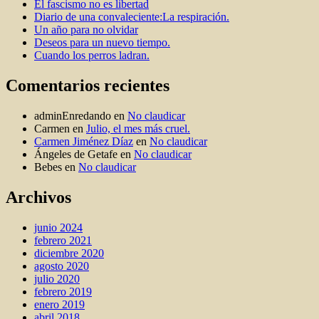
El fascismo no es libertad
Diario de una convaleciente:La respiración.
Un año para no olvidar
Deseos para un nuevo tiempo.
Cuando los perros ladran.
Comentarios recientes
adminEnredando
en
No claudicar
Carmen
en
Julio, el mes más cruel.
Carmen Jiménez Díaz
en
No claudicar
Ángeles de Getafe
en
No claudicar
Bebes
en
No claudicar
Archivos
junio 2024
febrero 2021
diciembre 2020
agosto 2020
julio 2020
febrero 2019
enero 2019
abril 2018