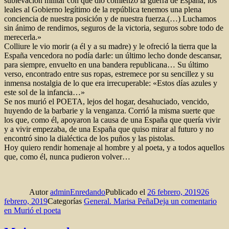
sublevación militar con que dio comienzo la guerra de España, los
leales al Gobierno legítimo de la república tenemos una plena
conciencia de nuestra posición y de nuestra fuerza.(…) Luchamos
sin ánimo de rendirnos, seguros de la victoria, seguros sobre todo de
merecerla.»
Colliure le vio morir (a él y a su madre) y le ofreció la tierra que la
España vencedora no podía darle: un último lecho donde descansar,
para siempre, envuelto en una bandera republicana… Su último
verso, encontrado entre sus ropas, estremece por su sencillez y su
inmensa nostalgia de lo que era irrecuperable: «Estos días azules y
este sol de la infancia…»
Se nos murió el POETA, lejos del hogar, desahuciado, vencido,
huyendo de la barbarie y la venganza. Corrió la misma suerte que
los que, como él, apoyaron la causa de una España que quería vivir
y a vivir empezaba, de una España que quiso mirar al futuro y no
encontró sino la dialéctica de los puños y las pistolas.
Hoy quiero rendir homenaje al hombre y al poeta, y a todos aquellos
que, como él, nunca pudieron volver…
Autor
adminEnredando
Publicado el
26 febrero, 2019
26
febrero, 2019
Categorías
General. Marisa Peña
Deja un comentario
en Murió el poeta