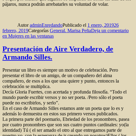
pájaros, nunca podrán arrebatarles su voluntad de volar.
Autor
adminEnredando
Publicado el
1 enero, 2019
26
febrero, 2019
Categorías
General. Marisa Peña
Deja un comentario
en Mujeres en las ventanas
Presentación de Aire Verdadero, de
Armando Silles.
Presentar un libro es siempre un motivo de celebración. Pero
presentar el libro de un amigo, de un compañero del alma
compañero, de esos a los que una quiere y punto, entonces la
celebración se multiplica.
Decía Gloria Fuertes, con acertada y profunda filosofía. “Todo el
mundo puede escribir versos y no ser poeta. /Pero sólo el poeta
puede no escribirlos, y serlo”.
En el caso de Armando Silles estamos ante un poeta que lo es y
además lo demuestra en estos sus primero versos publicados.
La primera parte del poemario, Ebriedad de los pronombres, pasea
por cuatro pronombres que son sus cuatro puntos cardinales: yo(la
identidad) Tú ( el ser amado el otro al que entregamos parte de
nuestro yo, con la esperanza de ir creando un nosotros)Ellos ( los