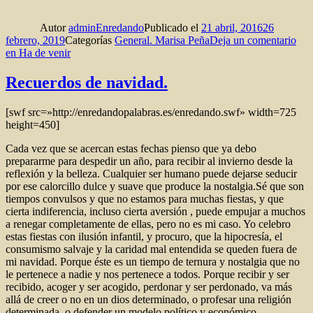
Autor
adminEnredando
Publicado el
21 abril, 2016
26
febrero, 2019
Categorías
General. Marisa Peña
Deja un comentario
en Ha de venir
Recuerdos de navidad.
[swf src=»http://enredandopalabras.es/enredando.swf» width=725
height=450]
Cada vez que se acercan estas fechas pienso que ya debo
prepararme para despedir un año, para recibir al invierno desde la
reflexión y la belleza. Cualquier ser humano puede dejarse seducir
por ese calorcillo dulce y suave que produce la nostalgia.Sé que son
tiempos convulsos y que no estamos para muchas fiestas, y que
cierta indiferencia, incluso cierta aversión , puede empujar a muchos
a renegar completamente de ellas, pero no es mi caso. Yo celebro
estas fiestas con ilusión infantil, y procuro, que la hipocresía, el
consumismo salvaje y la caridad mal entendida se queden fuera de
mi navidad. Porque éste es un tiempo de ternura y nostalgia que no
le pertenece a nadie y nos pertenece a todos. Porque recibir y ser
recibido, acoger y ser acogido, perdonar y ser perdonado, va más
allá de creer o no en un dios determinado, o profesar una religión
determinada, o defender un modelo político y económico