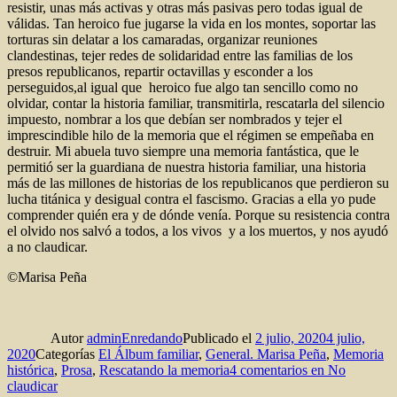
resistir, unas más activas y otras más pasivas pero todas igual de
válidas. Tan heroico fue jugarse la vida en los montes, soportar las
torturas sin delatar a los camaradas, organizar reuniones
clandestinas, tejer redes de solidaridad entre las familias de los
presos republicanos, repartir octavillas y esconder a los
perseguidos,al igual que heroico fue algo tan sencillo como no
olvidar, contar la historia familiar, transmitirla, rescatarla del silencio
impuesto, nombrar a los que debían ser nombrados y tejer el
imprescindible hilo de la memoria que el régimen se empeñaba en
destruir. Mi abuela tuvo siempre una memoria fantástica, que le
permitió ser la guardiana de nuestra historia familiar, una historia
más de las millones de historias de los republicanos que perdieron su
lucha titánica y desigual contra el fascismo. Gracias a ella yo pude
comprender quién era y de dónde venía. Porque su resistencia contra
el olvido nos salvó a todos, a los vivos y a los muertos, y nos ayudó
a no claudicar.
©Marisa Peña
Autor
adminEnredando
Publicado el
2 julio, 2020
4 julio,
2020
Categorías
El Álbum familiar
,
General. Marisa Peña
,
Memoria
histórica
,
Prosa
,
Rescatando la memoria
4 comentarios
en No
claudicar