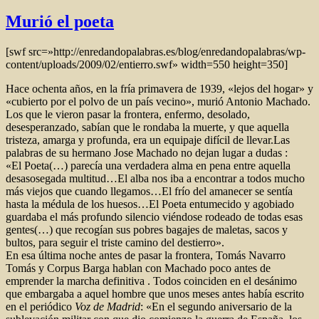
Murió el poeta
[swf src=»http://enredandopalabras.es/blog/enredandopalabras/wp-
content/uploads/2009/02/entierro.swf» width=550 height=350]
Hace ochenta años, en la fría primavera de 1939, «lejos del hogar» y
«cubierto por el polvo de un país vecino», murió Antonio Machado.
Los que le vieron pasar la frontera, enfermo, desolado,
desesperanzado, sabían que le rondaba la muerte, y que aquella
tristeza, amarga y profunda, era un equipaje difícil de llevar.Las
palabras de su hermano Jose Machado no dejan lugar a dudas :
«El Poeta(…) parecía una verdadera alma en pena entre aquella
desasosegada multitud…El alba nos iba a encontrar a todos mucho
más viejos que cuando llegamos…El frío del amanecer se sentía
hasta la médula de los huesos…El Poeta entumecido y agobiado
guardaba el más profundo silencio viéndose rodeado de todas esas
gentes(…) que recogían sus pobres bagajes de maletas, sacos y
bultos, para seguir el triste camino del destierro».
En esa última noche antes de pasar la frontera, Tomás Navarro
Tomás y Corpus Barga hablan con Machado poco antes de
emprender la marcha definitiva . Todos coinciden en el desánimo
que embargaba a aquel hombre que unos meses antes había escrito
en el periódico
Voz de Madrid
: «En el segundo aniversario de la