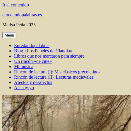
Ir al contenido
enredandopalabras.es
Marisa Peña 2025
Menú
Enredandopalabras
Blog «Los Papeles de Claudia»
Libros que nos marcaron para siempre.
Un rincón «de cine»
Mi música
Rincón de lectura (I): Mis clásicos grecolatinos
Rincón de lectura (II): Lecturas medievales.
Afectos y desafectos
Así soy yo