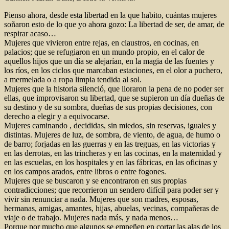
Pienso ahora, desde esta libertad en la que habito, cuántas mujeres
soñaron esto de lo que yo ahora gozo: La libertad de ser, de amar, de
respirar acaso…
Mujeres que vivieron entre rejas, en claustros, en cocinas, en
palacios; que se refugiaron en un mundo propio, en el calor de
aquellos hijos que un día se alejarían, en la magia de las fuentes y
los ríos, en los ciclos que marcaban estaciones, en el olor a puchero,
a mermelada o a ropa limpia tendida al sol.
Mujeres que la historia silenció, que lloraron la pena de no poder ser
ellas, que improvisaron su libertad, que se supieron un día dueñas de
su destino y de su sombra, dueñas de sus propias decisiones, con
derecho a elegir y a equivocarse.
Mujeres caminando , decididas, sin miedos, sin reservas, iguales y
distintas. Mujeres de luz, de sombra, de viento, de agua, de humo o
de barro; forjadas en las guerras y en las treguas, en las victorias y
en las derrotas, en las trincheras y en las cocinas, en la maternidad y
en las escuelas, en los hospitales y en las fábricas, en las oficinas y
en los campos arados, entre libros o entre fogones.
Mujeres que se buscaron y se encontraron en sus propias
contradicciones; que recorrieron un sendero difícil para poder ser y
vivir sin renunciar a nada. Mujeres que son madres, esposas,
hermanas, amigas, amantes, hijas, abuelas, vecinas, compañeras de
viaje o de trabajo. Mujeres nada más, y nada menos…
Porque por mucho que algunos se empeñen en cortar las alas de los