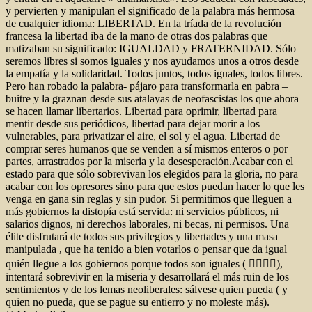
y pervierten y manipulan el significado de la palabra más hermosa
de cualquier idioma: LIBERTAD. En la tríada de la revolución
francesa la libertad iba de la mano de otras dos palabras que
matizaban su significado: IGUALDAD y FRATERNIDAD. Sólo
seremos libres si somos iguales y nos ayudamos unos a otros desde
la empatía y la solidaridad. Todos juntos, todos iguales, todos libres.
Pero han robado la palabra- pájaro para transformarla en pabra –
buitre y la graznan desde sus atalayas de neofascistas los que ahora
se hacen llamar libertarios. Libertad para oprimir, libertad para
mentir desde sus periódicos, libertad para dejar morir a los
vulnerables, para privatizar el aire, el sol y el agua. Libertad de
comprar seres humanos que se venden a sí mismos enteros o por
partes, arrastrados por la miseria y la desesperación.Acabar con el
estado para que sólo sobrevivan los elegidos para la gloria, no para
acabar con los opresores sino para que estos puedan hacer lo que les
venga en gana sin reglas y sin pudor. Si permitimos que lleguen a
más gobiernos la distopía está servida: ni servicios públicos, ni
salarios dignos, ni derechos laborales, ni becas, ni permisos. Una
élite disfrutará de todos sus privilegios y libertades y una masa
manipulada , que ha tenido a bien votarlos o pensar que da igual
quién llegue a los gobiernos porque todos son iguales ( 🤦‍♂️🤦‍♂️),
intentará sobrevivir en la miseria y desarrollará el más ruin de los
sentimientos y de los lemas neoliberales: sálvese quien pueda ( y
quien no pueda, que se pague su entierro y no moleste más).