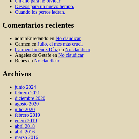
Un año para no olvidar
Deseos para un nuevo tiempo.
Cuando los perros ladran.
Comentarios recientes
adminEnredando
en
No claudicar
Carmen
en
Julio, el mes más cruel.
Carmen Jiménez Díaz
en
No claudicar
Ángeles de Getafe
en
No claudicar
Bebes
en
No claudicar
Archivos
junio 2024
febrero 2021
diciembre 2020
agosto 2020
julio 2020
febrero 2019
enero 2019
abril 2018
abril 2016
marzo 2016