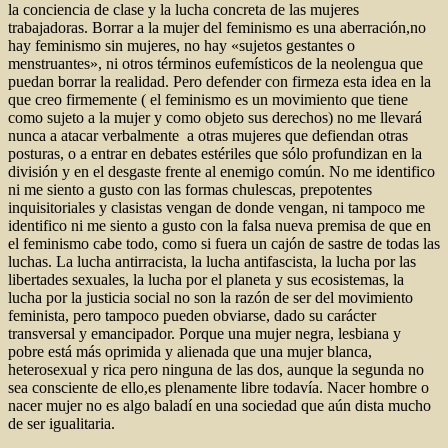
la conciencia de clase y la lucha concreta de las mujeres
trabajadoras. Borrar a la mujer del feminismo es una aberración,no
hay feminismo sin mujeres, no hay «sujetos gestantes o
menstruantes», ni otros términos eufemísticos de la neolengua que
puedan borrar la realidad. Pero defender con firmeza esta idea en la
que creo firmemente ( el feminismo es un movimiento que tiene
como sujeto a la mujer y como objeto sus derechos) no me llevará
nunca a atacar verbalmente a otras mujeres que defiendan otras
posturas, o a entrar en debates estériles que sólo profundizan en la
división y en el desgaste frente al enemigo común. No me identifico
ni me siento a gusto con las formas chulescas, prepotentes
inquisitoriales y clasistas vengan de donde vengan, ni tampoco me
identifico ni me siento a gusto con la falsa nueva premisa de que en
el feminismo cabe todo, como si fuera un cajón de sastre de todas las
luchas. La lucha antirracista, la lucha antifascista, la lucha por las
libertades sexuales, la lucha por el planeta y sus ecosistemas, la
lucha por la justicia social no son la razón de ser del movimiento
feminista, pero tampoco pueden obviarse, dado su carácter
transversal y emancipador. Porque una mujer negra, lesbiana y
pobre está más oprimida y alienada que una mujer blanca,
heterosexual y rica pero ninguna de las dos, aunque la segunda no
sea consciente de ello,es plenamente libre todavía. Nacer hombre o
nacer mujer no es algo baladí en una sociedad que aún dista mucho
de ser igualitaria.