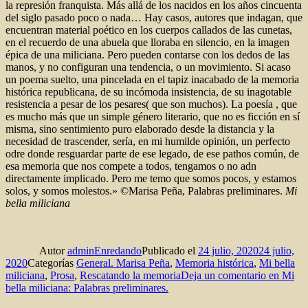
la represión franquista. Más allá de los nacidos en los años cincuenta
del siglo pasado poco o nada… Hay casos, autores que indagan, que
encuentran material poético en los cuerpos callados de las cunetas,
en el recuerdo de una abuela que lloraba en silencio, en la imagen
épica de una miliciana. Pero pueden contarse con los dedos de las
manos, y no configuran una tendencia, o un movimiento. Si acaso
un poema suelto, una pincelada en el tapiz inacabado de la memoria
histórica republicana, de su incómoda insistencia, de su inagotable
resistencia a pesar de los pesares( que son muchos). La poesía , que
es mucho más que un simple género literario, que no es ficción en sí
misma, sino sentimiento puro elaborado desde la distancia y la
necesidad de trascender, sería, en mi humilde opinión, un perfecto
odre donde resguardar parte de ese legado, de ese pathos común, de
esa memoria que nos compete a todos, tengamos o no adn
directamente implicado. Pero me temo que somos pocos, y estamos
solos, y somos molestos.» ©Marisa Peña, Palabras preliminares.
Mi
bella miliciana
Autor
adminEnredando
Publicado el
24 julio, 2020
24 julio,
2020
Categorías
General. Marisa Peña
,
Memoria histórica
,
Mi bella
miliciana
,
Prosa
,
Rescatando la memoria
Deja un comentario
en Mi
bella miliciana: Palabras preliminares.