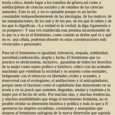
teoría crítica, dando lugar a los estudios de género,así como a
subdisciplinas de ciencias sociales y de estudios de las ciencias
naturales. Esto es así, y no es opinable porque es un hecho
constatable independientemente de las ideologías, de los matices, de
las manipulaciones, de los anti y de los pro, de los que lo odian y de
los que lo dignifican. «La verdad es la verdad, la diga Agamenón o
su porquero». Y una vez establecida esta premisa incuestionable de
lo que es y no es el feminismo, como cuando se define qué es y qué
no es una célula, podemos disentir en otras consideraciones más
vivenciales o personales.
Para mí el feminismo es igualdad, tolerancia, empatía, solidaridad,
sororidad,colaboración, alegría y lucha. El feminismo que yo
practico es abolicionista, inclusivo, garantista de todos los derechos
de la mujer como sujeto político e histórico, crítico con las actitudes
machistas que vertebran la sociedad y se asumen como normales,
beligerante con el retroceso en libertades civiles y sexuales, y
transversal con el ecologismo, el antifascismo y el anticapitalismo,
porque tanto el fascismo como el capitalismo han demostrado en su
teoría y en su praxis que someten, degradan, anulan y explotan a la
mujer por el hecho de serlo. Por muchas olas, y muchas tendencias,
y muchas sensibilidades que tenga el movimiento feminista, no es
posible olvidar su dimensión histórica y política y todo lo que a él
aportaron las mujeres socialistas, comunistas y anarquistas que
dotaron al feminismo sufragista de la nueva dimensión que suponía