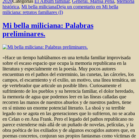
2020
Categorías
El Álbum familiar
,
General. Marisa Peña
,
Memoria
histórica
,
Mi bella miliciana
Deja un comentario
en Mi bella
miliciana: retratos familiares (I)
Mi bella miliciana: Palabras
preliminares.
«Hace un tiempo hablábamos en una tertulia familiar improvisada
sobre el escaso espacio que ocupa la memoria republicana en la
literatura y especialmente en la poesía. Muy pocos autores
encuentran en el pathos del exterminio, las cunetas, las cárceles, los
campos, el escarmiento y el exilio, un motivo, una línea temática, un
eje vertebrador que articule un posible libro. Curiosamente el
sufrimiento de los pueblos y su herencia familiar, el dolor heredado,
la memoria de agua que podemos leer en las líneas calladas que
recorren las manos de nuestros abuelos y de nuestros padres, tiene
en sí mismo un enorme potencial literario. La shoá y su terrible
legado no se agota en las generaciones que lo sufrieron, no se acaba
en Celan o en Ana Frank. Pero el legado del pathos republicano no
parece extenderse más allá de un puñado de novelas, películas, y la
obra poética de los exiliados y de algunos escogidos autores que, en
poemas concretos, conjuran sus propios fantasmas como víctimas de