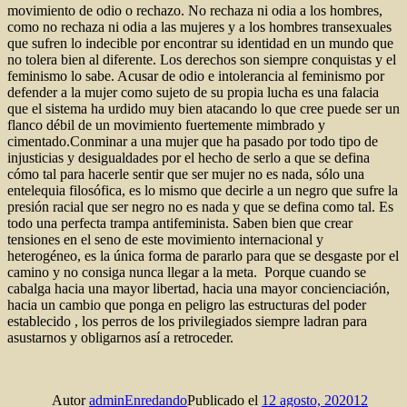
movimiento de odio o rechazo. No rechaza ni odia a los hombres,
como no rechaza ni odia a las mujeres y a los hombres transexuales
que sufren lo indecible por encontrar su identidad en un mundo que
no tolera bien al diferente. Los derechos son siempre conquistas y el
feminismo lo sabe. Acusar de odio e intolerancia al feminismo por
defender a la mujer como sujeto de su propia lucha es una falacia
que el sistema ha urdido muy bien atacando lo que cree puede ser un
flanco débil de un movimiento fuertemente mimbrado y
cimentado.Conminar a una mujer que ha pasado por todo tipo de
injusticias y desigualdades por el hecho de serlo a que se defina
cómo tal para hacerle sentir que ser mujer no es nada, sólo una
entelequia filosófica, es lo mismo que decirle a un negro que sufre la
presión racial que ser negro no es nada y que se defina como tal. Es
todo una perfecta trampa antifeminista. Saben bien que crear
tensiones en el seno de este movimiento internacional y
heterogéneo, es la única forma de pararlo para que se desgaste por el
camino y no consiga nunca llegar a la meta. Porque cuando se
cabalga hacia una mayor libertad, hacia una mayor concienciación,
hacia un cambio que ponga en peligro las estructuras del poder
establecido , los perros de los privilegiados siempre ladran para
asustarnos y obligarnos así a retroceder.
Autor
adminEnredando
Publicado el
12 agosto, 2020
12