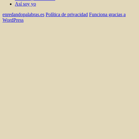
Así soy yo
enredandopalabras.es
Política de privacidad
Funciona gracias a
WordPress