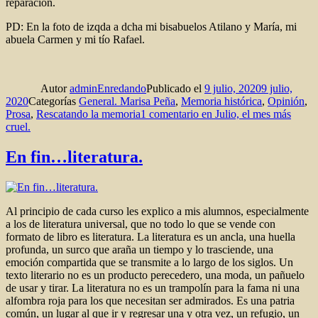
reparación.
PD: En la foto de izqda a dcha mi bisabuelos Atilano y María, mi
abuela Carmen y mi tío Rafael.
Autor
adminEnredando
Publicado el
9 julio, 2020
9 julio,
2020
Categorías
General. Marisa Peña
,
Memoria histórica
,
Opinión
,
Prosa
,
Rescatando la memoria
1 comentario
en Julio, el mes más
cruel.
En fin…literatura.
Al principio de cada curso les explico a mis alumnos, especialmente
a los de literatura universal, que no todo lo que se vende con
formato de libro es literatura. La literatura es un ancla, una huella
profunda, un surco que araña un tiempo y lo trasciende, una
emoción compartida que se transmite a lo largo de los siglos. Un
texto literario no es un producto perecedero, una moda, un pañuelo
de usar y tirar. La literatura no es un trampolín para la fama ni una
alfombra roja para los que necesitan ser admirados. Es una patria
común, un lugar al que ir y regresar una y otra vez, un refugio, un