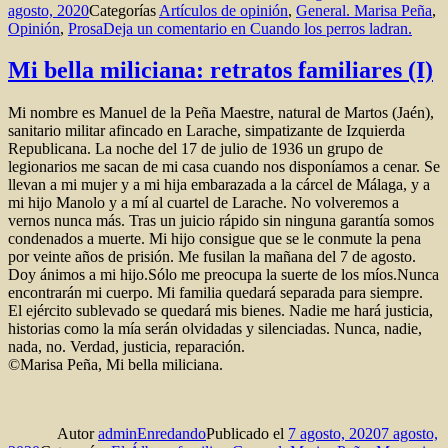
agosto, 2020
Categorías
Artí­culos de opinión
,
General. Marisa Peña
,
Opinión
,
Prosa
Deja un comentario
en Cuando los perros ladran.
Mi bella miliciana: retratos familiares (I)
Mi nombre es Manuel de la Peña Maestre, natural de Martos (Jaén),
sanitario militar afincado en Larache, simpatizante de Izquierda
Republicana. La noche del 17 de julio de 1936 un grupo de
legionarios me sacan de mi casa cuando nos disponíamos a cenar. Se
llevan a mi mujer y a mi hija embarazada a la cárcel de Málaga, y a
mi hijo Manolo y a mí al cuartel de Larache. No volveremos a
vernos nunca más. Tras un juicio rápido sin ninguna garantía somos
condenados a muerte. Mi hijo consigue que se le conmute la pena
por veinte años de prisión. Me fusilan la mañana del 7 de agosto.
Doy ánimos a mi hijo.Sólo me preocupa la suerte de los míos.Nunca
encontrarán mi cuerpo. Mi familia quedará separada para siempre.
El ejército sublevado se quedará mis bienes. Nadie me hará justicia,
historias como la mía serán olvidadas y silenciadas. Nunca, nadie,
nada, no. Verdad, justicia, reparación.
©Marisa Peña, Mi bella miliciana.
Autor
adminEnredando
Publicado el
7 agosto, 2020
7 agosto,