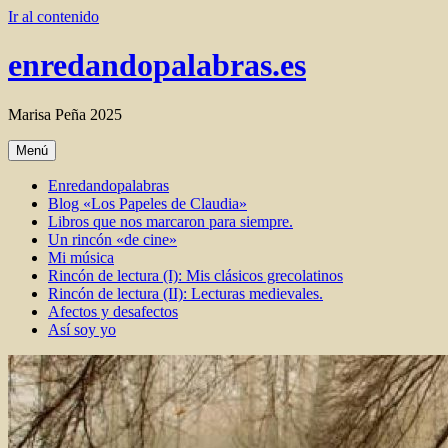
Ir al contenido
enredandopalabras.es
Marisa Peña 2025
Menú
Enredandopalabras
Blog «Los Papeles de Claudia»
Libros que nos marcaron para siempre.
Un rincón «de cine»
Mi música
Rincón de lectura (I): Mis clásicos grecolatinos
Rincón de lectura (II): Lecturas medievales.
Afectos y desafectos
Así soy yo