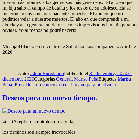
fueron más infames y los generosos más generosos. El año en que
mi hija salió al campo de batalla y los restos de su adolescencia se
hicieron añicos contando pacientes muertos. El año en que no
pudimos velar a nuestros muertos. El año en que comprendí a mi
abuela y a su generaciòn de resistentes improvisados.Un año para no
olvidar. Yo al menos no podré hacerlo.
Mi angel blanco en su centro de Salud con sus compañeras. Abril de
2020.
Autor
adminEnredando
Publicado el
31 diciembre, 2020
31
diciembre, 2020
Categorías
General. Marisa Peña
Etiquetas
Marisa
Peña
,
Prosa
Deja un comentario
en Un año para no olvidar
Deseos para un nuevo tiempo.
«(…)Acepto mi contrato con la vida,
los términos son siempre irrevocables: