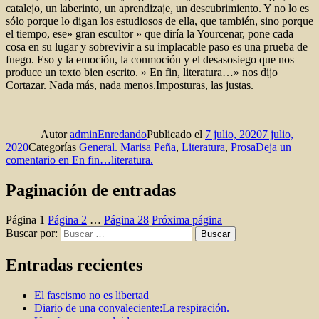
catalejo, un laberinto, un aprendizaje, un descubrimiento. Y no lo es
sólo porque lo digan los estudiosos de ella, que también, sino porque
el tiempo, ese» gran escultor » que diría la Yourcenar, pone cada
cosa en su lugar y sobrevivir a su implacable paso es una prueba de
fuego. Eso y la emoción, la conmoción y el desasosiego que nos
produce un texto bien escrito. » En fin, literatura…» nos dijo
Cortazar. Nada más, nada menos.Imposturas, las justas.
Autor
adminEnredando
Publicado el
7 julio, 2020
7 julio,
2020
Categorías
General. Marisa Peña
,
Literatura
,
Prosa
Deja un
comentario
en En fin…literatura.
Paginación de entradas
Página
1
Página
2
…
Página
28
Próxima página
Buscar por:
Buscar
Entradas recientes
El fascismo no es libertad
Diario de una convaleciente:La respiración.