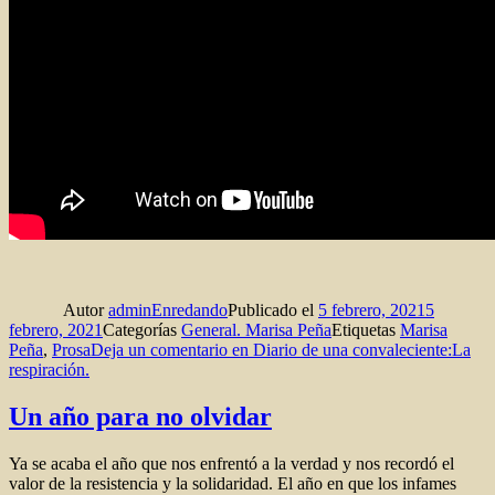
Autor
adminEnredando
Publicado el
5 febrero, 2021
5
febrero, 2021
Categorías
General. Marisa Peña
Etiquetas
Marisa
Peña
,
Prosa
Deja un comentario
en Diario de una convaleciente:La
respiración.
Un año para no olvidar
Ya se acaba el año que nos enfrentó a la verdad y nos recordó el
valor de la resistencia y la solidaridad. El año en que los infames