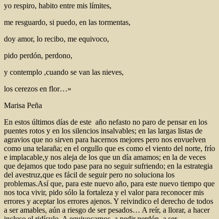
yo respiro, habito entre mis límites,
me resguardo, si puedo, en las tormentas,
doy amor, lo recibo, me equivoco,
pido perdón, perdono,
y contemplo ,cuando se van las nieves,
los cerezos en flor…»
Marisa Peña
En estos últimos días de este año nefasto no paro de pensar en los
puentes rotos y en los silencios insalvables; en las largas listas de
agravios que no sirven para hacernos mejores pero nos envuelven
como una telaraña; en el orgullo que es como el viento del norte, frío
e implacable,y nos aleja de los que un día amamos; en la de veces
que dejamos que todo pase para no seguir sufriendo; en la estrategia
del avestruz,que es fácil de seguir pero no soluciona los
problemas.Así que, para este nuevo año, para este nuevo tiempo que
nos toca vivir, pido sólo la fortaleza y el valor para reconocer mis
errores y aceptar los errores ajenos. Y reivindico el derecho de todos
a ser amables, aún a riesgo de ser pesados… A reír, a llorar, a hacer
incluso el ridículo. A equivocarnos, a pedir perdón, a ser