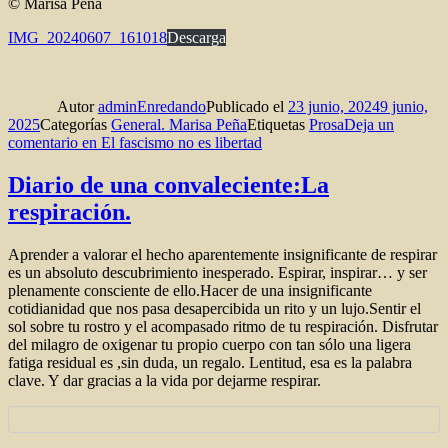
© Marisa Peña
IMG_20240607_161018
Descarga
Autor
adminEnredando
Publicado el
23 junio, 2024
9 junio,
2025
Categorías
General. Marisa Peña
Etiquetas
Prosa
Deja un
comentario
en El fascismo no es libertad
Diario de una convaleciente:La
respiración.
Aprender a valorar el hecho aparentemente insignificante de respirar
es un absoluto descubrimiento inesperado. Espirar, inspirar… y ser
plenamente consciente de ello.Hacer de una insignificante
cotidianidad que nos pasa desapercibida un rito y un lujo.Sentir el
sol sobre tu rostro y el acompasado ritmo de tu respiración. Disfrutar
del milagro de oxigenar tu propio cuerpo con tan sólo una ligera
fatiga residual es ,sin duda, un regalo. Lentitud, esa es la palabra
clave. Y dar gracias a la vida por dejarme respirar.