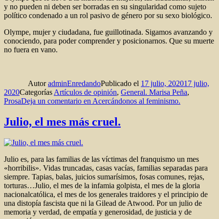
y no pueden ni deben ser borradas en su singularidad como sujeto
político condenado a un rol pasivo de género por su sexo biológico.
Olympe, mujer y ciudadana, fue guillotinada. Sigamos avanzando y
conociendo, para poder comprender y posicionarnos. Que su muerte
no fuera en vano.
Autor
adminEnredando
Publicado el
17 julio, 2020
17 julio,
2020
Categorías
Artí­culos de opinión
,
General. Marisa Peña
,
Prosa
Deja un comentario
en Acercándonos al feminismo.
Julio, el mes más cruel.
Julio es, para las familias de las víctimas del franquismo un mes
«horribilis». Vidas truncadas, casas vacías, familias separadas para
siempre. Tapias, balas, juicios sumarísimos, fosas comunes, rejas,
torturas…Julio, el mes de la infamia golpista, el mes de la gloria
nacionalcatólica, el mes de los generales traidores y el principio de
una distopía fascista que ni la Gilead de Atwood. Por un julio de
memoria y verdad, de empatía y generosidad, de justicia y de