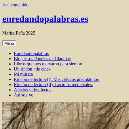
Ir al contenido
enredandopalabras.es
Marisa Peña 2025
Menú
Enredandopalabras
Blog «Los Papeles de Claudia»
Libros que nos marcaron para siempre.
Un rincón «de cine»
Mi música
Rincón de lectura (I): Mis clásicos grecolatinos
Rincón de lectura (II): Lecturas medievales.
Afectos y desafectos
Así soy yo