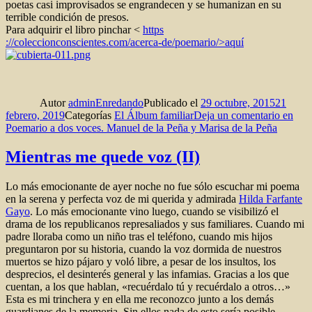
poetas casi improvisados se engrandecen y se humanizan en su
terrible condición de presos.
Para adquirir el libro pinchar <
https
://coleccionconscientes.com/acerca-de/poemario/>aquí
Autor
adminEnredando
Publicado el
29 octubre, 2015
21
febrero, 2019
Categorías
El Álbum familiar
Deja un comentario
en
Poemario a dos voces. Manuel de la Peña y Marisa de la Peña
Mientras me quede voz (II)
Lo más emocionante de ayer noche no fue sólo escuchar mi poema
en la serena y perfecta voz de mi querida y admirada
Hilda Farfante
Gayo
. Lo más emocionante vino luego, cuando se visibilizó el
drama de los republicanos represaliados y sus familiares. Cuando mi
padre lloraba como un niño tras el teléfono, cuando mis hijos
preguntaron por su historia, cuando la voz dormida de nuestros
muertos se hizo pájaro y voló libre, a pesar de los insultos, los
desprecios, el desinterés general y las infamias. Gracias a los que
cuentan, a los que hablan, «recuérdalo tú y recuérdalo a otros…»
Esta es mi trinchera y en ella me reconozco junto a los demás
guardianes de la memoria. Sin ellos nada de esto sería posible.