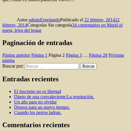
Autor
adminEnredando
Publicado el
22 febrero, 2014
22
febrero, 2014
Categorías
Sin categoría
34 comentarios
en Murió el
poeta, lejos del hogar
Paginación de entradas
Página anterior
Página
1
Página
2
Página
3
…
Página
28
Próxima
página
Buscar por:
Buscar
Entradas recientes
El fascismo no es libertad
Diario de una convaleciente:La respiración.
Un año para no olvidar
Deseos para un nuevo tiempo.
Cuando los perros ladran.
Comentarios recientes