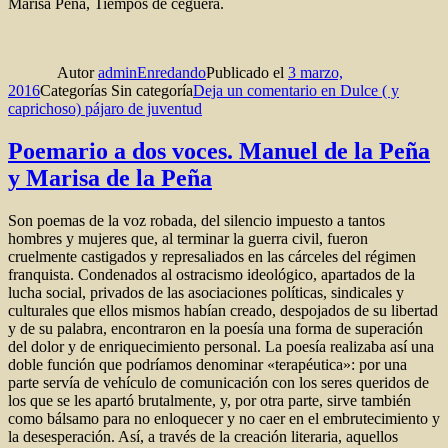
Marisa Peña, Tiempos de ceguera.
Autor
adminEnredando
Publicado el
3 marzo,
2016
Categorías
Sin categoría
Deja un comentario
en Dulce ( y
caprichoso) pájaro de juventud
Poemario a dos voces. Manuel de la Peña
y Marisa de la Peña
Son poemas de la voz robada, del silencio impuesto a tantos
hombres y mujeres que, al terminar la guerra civil, fueron
cruelmente castigados y represaliados en las cárceles del régimen
franquista. Condenados al ostracismo ideológico, apartados de la
lucha social, privados de las asociaciones políticas, sindicales y
culturales que ellos mismos habían creado, despojados de su libertad
y de su palabra, encontraron en la poesía una forma de superación
del dolor y de enriquecimiento personal. La poesía realizaba así una
doble función que podríamos denominar «terapéutica»: por una
parte servía de vehículo de comunicación con los seres queridos de
los que se les apartó brutalmente, y, por otra parte, sirve también
como bálsamo para no enloquecer y no caer en el embrutecimiento y
la desesperación. Así, a través de la creación literaria, aquellos