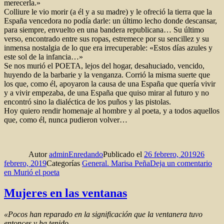
merecerla.»
Colliure le vio morir (a él y a su madre) y le ofreció la tierra que la
España vencedora no podía darle: un último lecho donde descansar,
para siempre, envuelto en una bandera republicana… Su último
verso, encontrado entre sus ropas, estremece por su sencillez y su
inmensa nostalgia de lo que era irrecuperable: «Estos días azules y
este sol de la infancia…»
Se nos murió el POETA, lejos del hogar, desahuciado, vencido,
huyendo de la barbarie y la venganza. Corrió la misma suerte que
los que, como él, apoyaron la causa de una España que quería vivir
y a vivir empezaba, de una España que quiso mirar al futuro y no
encontró sino la dialéctica de los puños y las pistolas.
Hoy quiero rendir homenaje al hombre y al poeta, y a todos aquellos
que, como él, nunca pudieron volver…
Autor
adminEnredando
Publicado el
26 febrero, 2019
26
febrero, 2019
Categorías
General. Marisa Peña
Deja un comentario
en Murió el poeta
Mujeres en las ventanas
«Pocos han reparado en la significación que la ventanera tuvo
entonces y ha tenido