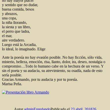
no hay mayor placer
y sentido que no dudar,
buena comida, besos
y abrazos,
una copa,
la niña llorando,
la siesta y un libro,
el perro que ladra,
el mar,
aire verdadero.
Luego está la Arcadia,
lo ideal, lo imaginado. Elige
Ante la poesía no hay evasión posible. No hay ficción, sólo vida,
misterio, belleza, emoción, risa, llanto, dolor, ira, deseo, nostalgia o
compromiso…Todo lo humano cabe en la hechura de un verso. Y
sin el poeta y su audacia, su atrevimiento, su osadía, nada de esto
sería posible.
Gracias Armando, por tu audacia y por tu poesía.
Marisa Peña.
Autor
adminEnredando
Publicado el
23 abril, 2018
26