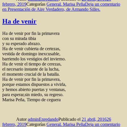
febrero, 2019
Categorías
General. Marisa Peña
Deja un comentario
en Presentación de Aire Verdadero, de Armando Silles.
Ha de venir
Ha de venir por fin la primavera
con su mirada tibia
y su esperado abrazo.
Ha de venir cubierta de certezas,
vestida de domingo inexcusable,
barriendo los vestigios del invierno.
Ha de venir el tiempo de cerezas,
el necesario instante de la lucha,
el momento crucial de la batalla.
Ha de venir por fin la primavera,
porque estamos dispuestos a vivirla,
y hemos abierto puertas y ventanas,
para esperar,sin miedo, su regreso.
Marisa Peña, Tiempo de ceguera
Autor
adminEnredando
Publicado el
21 abril, 2016
26
febrero, 2019
Categorías
General. Marisa Peña
Deja un comentario