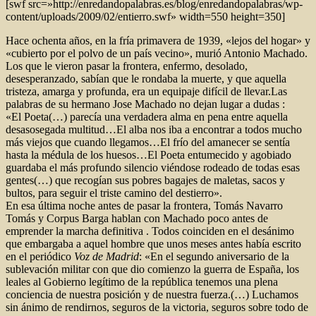
[swf src=»http://enredandopalabras.es/blog/enredandopalabras/wp-
content/uploads/2009/02/entierro.swf» width=550 height=350]
Hace ochenta años, en la fría primavera de 1939, «lejos del hogar» y
«cubierto por el polvo de un país vecino», murió Antonio Machado.
Los que le vieron pasar la frontera, enfermo, desolado,
desesperanzado, sabían que le rondaba la muerte, y que aquella
tristeza, amarga y profunda, era un equipaje difícil de llevar.Las
palabras de su hermano Jose Machado no dejan lugar a dudas :
«El Poeta(…) parecía una verdadera alma en pena entre aquella
desasosegada multitud…El alba nos iba a encontrar a todos mucho
más viejos que cuando llegamos…El frío del amanecer se sentía
hasta la médula de los huesos…El Poeta entumecido y agobiado
guardaba el más profundo silencio viéndose rodeado de todas esas
gentes(…) que recogían sus pobres bagajes de maletas, sacos y
bultos, para seguir el triste camino del destierro».
En esa última noche antes de pasar la frontera, Tomás Navarro
Tomás y Corpus Barga hablan con Machado poco antes de
emprender la marcha definitiva . Todos coinciden en el desánimo
que embargaba a aquel hombre que unos meses antes había escrito
en el periódico
Voz de Madrid
: «En el segundo aniversario de la
sublevación militar con que dio comienzo la guerra de España, los
leales al Gobierno legítimo de la república tenemos una plena
conciencia de nuestra posición y de nuestra fuerza.(…) Luchamos
sin ánimo de rendirnos, seguros de la victoria, seguros sobre todo de