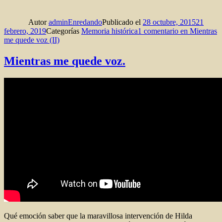
Autor
adminEnredando
Publicado el
28 octubre, 2015
21
febrero, 2019
Categorías
Memoria histórica
1 comentario
en Mientras
me quede voz (II)
Mientras me quede voz.
Qué emoción saber que la maravillosa intervención de Hilda