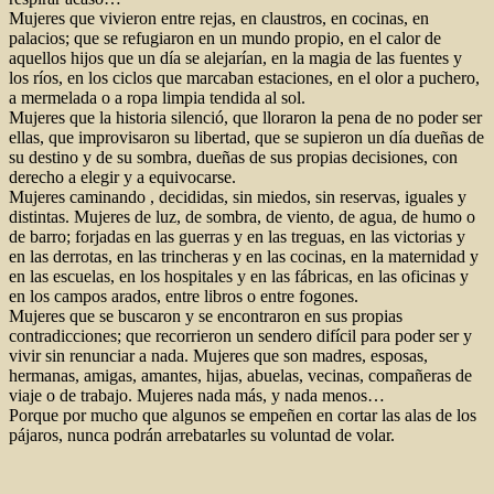
Mujeres que vivieron entre rejas, en claustros, en cocinas, en
palacios; que se refugiaron en un mundo propio, en el calor de
aquellos hijos que un día se alejarían, en la magia de las fuentes y
los ríos, en los ciclos que marcaban estaciones, en el olor a puchero,
a mermelada o a ropa limpia tendida al sol.
Mujeres que la historia silenció, que lloraron la pena de no poder ser
ellas, que improvisaron su libertad, que se supieron un día dueñas de
su destino y de su sombra, dueñas de sus propias decisiones, con
derecho a elegir y a equivocarse.
Mujeres caminando , decididas, sin miedos, sin reservas, iguales y
distintas. Mujeres de luz, de sombra, de viento, de agua, de humo o
de barro; forjadas en las guerras y en las treguas, en las victorias y
en las derrotas, en las trincheras y en las cocinas, en la maternidad y
en las escuelas, en los hospitales y en las fábricas, en las oficinas y
en los campos arados, entre libros o entre fogones.
Mujeres que se buscaron y se encontraron en sus propias
contradicciones; que recorrieron un sendero difícil para poder ser y
vivir sin renunciar a nada. Mujeres que son madres, esposas,
hermanas, amigas, amantes, hijas, abuelas, vecinas, compañeras de
viaje o de trabajo. Mujeres nada más, y nada menos…
Porque por mucho que algunos se empeñen en cortar las alas de los
pájaros, nunca podrán arrebatarles su voluntad de volar.