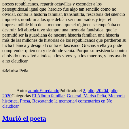
presos republicanos, repartir octavillas y esconder a los
perseguidos,al igual que heroico fue algo tan sencillo como no
olvidar, contar la historia familiar, transmitirla, rescatarla del silencio
impuesto, nombrar a los que debían ser nombrados y tejer el
imprescindible hilo de la memoria que el régimen se empeñaba en
destruir. Mi abuela tuvo siempre una memoria fantástica, que le
permitió ser la guardiana de nuestra historia familiar, una historia
más de las millones de historias de los republicanos que perdieron su
lucha titánica y desigual contra el fascismo. Gracias a ella yo pude
comprender quién era y de dónde venía. Porque su resistencia contra
el olvido nos salvó a todos, a los vivos y a los muertos, y nos ayudó
a no claudicar.
©Marisa Peña
Autor
adminEnredando
Publicado el
2 julio, 2020
4 julio,
2020
Categorías
El Álbum familiar
,
General. Marisa Peña
,
Memoria
histórica
,
Prosa
,
Rescatando la memoria
4 comentarios
en No
claudicar
Murió el poeta