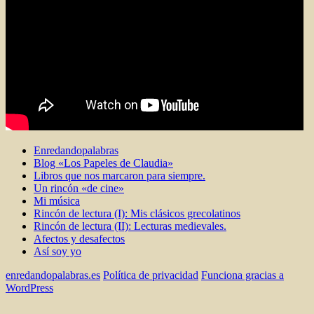
Enredandopalabras
Blog «Los Papeles de Claudia»
Libros que nos marcaron para siempre.
Un rincón «de cine»
Mi música
Rincón de lectura (I): Mis clásicos grecolatinos
Rincón de lectura (II): Lecturas medievales.
Afectos y desafectos
Así soy yo
enredandopalabras.es
Política de privacidad
Funciona gracias a
WordPress