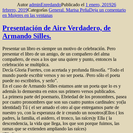
Autor
adminEnredando
Publicado el
1 enero, 2019
26
febrero, 2019
Categorías
General. Marisa Peña
Deja un comentario
en Mujeres en las ventanas
Presentación de Aire Verdadero, de
Armando Silles.
Presentar un libro es siempre un motivo de celebración. Pero
presentar el libro de un amigo, de un compañero del alma
compañero, de esos a los que una quiere y punto, entonces la
celebración se multiplica.
Decía Gloria Fuertes, con acertada y profunda filosofía. “Todo el
mundo puede escribir versos y no ser poeta. /Pero sólo el poeta
puede no escribirlos, y serlo”.
En el caso de Armando Silles estamos ante un poeta que lo es y
además lo demuestra en estos sus primero versos publicados.
La primera parte del poemario, Ebriedad de los pronombres, pasea
por cuatro pronombres que son sus cuatro puntos cardinales: yo(la
identidad) Tú ( el ser amado el otro al que entregamos parte de
nuestro yo, con la esperanza de ir creando un nosotros)Ellos ( los
padres, la familia, el asidero, el tronco, las raíces)y Ella ( la
descendencia, la vida que llega, los que son porque fuimos, las
ramas que se extienden ampliando las raíces)