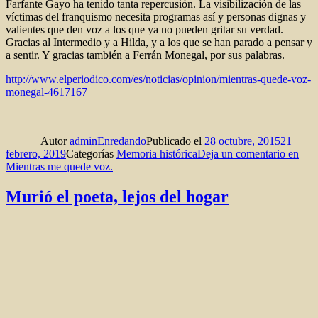
Farfante Gayo ha tenido tanta repercusión. La visibilización de las
víctimas del franquismo necesita programas así y personas dignas y
valientes que den voz a los que ya no pueden gritar su verdad.
Gracias al Intermedio y a Hilda, y a los que se han parado a pensar y
a sentir. Y gracias también a Ferrán Monegal, por sus palabras.
http://www.elperiodico.com/es/noticias/opinion/mientras-quede-voz-
monegal-4617167
Autor
adminEnredando
Publicado el
28 octubre, 2015
21
febrero, 2019
Categorías
Memoria histórica
Deja un comentario
en
Mientras me quede voz.
Murió el poeta, lejos del hogar