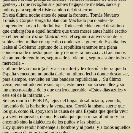
gentes(…) que recogían sus pobres bagajes de maletas, sacos y
bultos, para seguir el triste camino del destierro».
En esa última noche antes de pasar la frontera, Tomás Navarro
Tomás y Corpus Barga hablan con Machado poco antes de
emprender la marcha definitiva . Todos coinciden en el desánimo
que embargaba a aquel hombre que unos meses antes había escrito
en el periódico
Voz de Madrid
: «En el segundo aniversario de la
sublevación militar con que dio comienzo la guerra de España, los
leales al Gobierno legítimo de la república tenemos una plena
conciencia de nuestra posición y de nuestra fuerza.(…) Luchamos
sin ánimo de rendirnos, seguros de la victoria, seguros sobre todo de
merecerla.»
Colliure le vio morir (a él y a su madre) y le ofreció la tierra que la
España vencedora no podía darle: un último lecho donde descansar,
para siempre, envuelto en una bandera republicana… Su último
verso, encontrado entre sus ropas, estremece por su sencillez y su
inmensa nostalgia de lo que era irrecuperable: «Estos días azules y
este sol de la infancia…»
Se nos murió el POETA, lejos del hogar, desahuciado, vencido,
huyendo de la barbarie y la venganza. Corrió la misma suerte que
los que, como él, apoyaron la causa de una España que quería vivir
y a vivir empezaba, de una España que quiso mirar al futuro y no
encontró sino la dialéctica de los puños y las pistolas.
Hoy quiero rendir homenaje al hombre y al poeta, y a todos aquellos
que, como él, nunca pudieron volver…