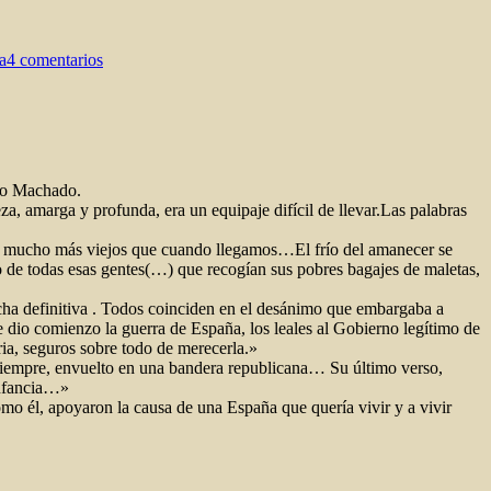
en
No
a
4 comentarios
claudicar
nio Machado.
za, amarga y profunda, era un equipaje difícil de llevar.Las palabras
os mucho más viejos que cuando llegamos…El frío del amanecer se
 de todas esas gentes(…) que recogían sus pobres bagajes de maletas,
ha definitiva . Todos coinciden en el desánimo que embargaba a
e dio comienzo la guerra de España, los leales al Gobierno legítimo de
ia, seguros sobre todo de merecerla.»
ra siempre, envuelto en una bandera republicana… Su último verso,
 infancia…»
mo él, apoyaron la causa de una España que quería vivir y a vivir