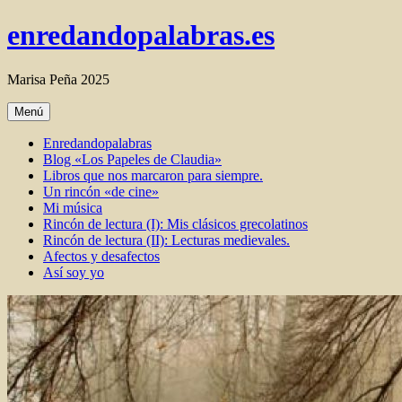
Ir
enredandopalabras.es
al
contenido
Marisa Peña 2025
Menú
Enredandopalabras
Blog «Los Papeles de Claudia»
Libros que nos marcaron para siempre.
Un rincón «de cine»
Mi música
Rincón de lectura (I): Mis clásicos grecolatinos
Rincón de lectura (II): Lecturas medievales.
Afectos y desafectos
Así soy yo