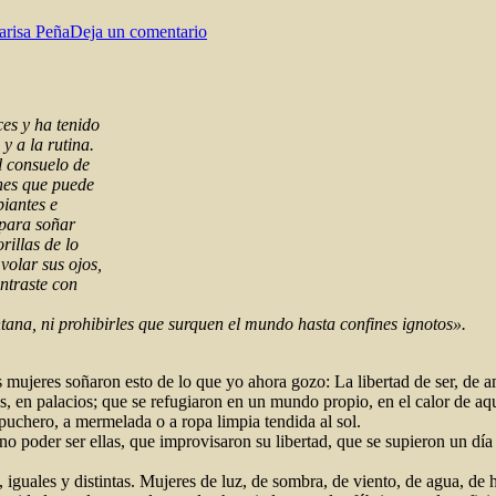
Murió
arisa Peña
Deja un comentario
el
poeta
es y ha tenido
y a la rutina.
l consuelo de
ones que puede
biantes e
 para soñar
rillas de lo
volar sus ojos,
ontraste con
tana, ni prohibirles que surquen el mundo hasta confines ignotos».
as mujeres soñaron esto de lo que yo ahora gozo: La libertad de ser, de 
s, en palacios; que se refugiaron en un mundo propio, en el calor de aque
 puchero, a mermelada o a ropa limpia tendida al sol.
e no poder ser ellas, que improvisaron su libertad, que se supieron un d
 iguales y distintas. Mujeres de luz, de sombra, de viento, de agua, de h