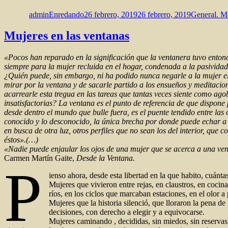
el
adminEnredando
26 febrero, 2019
26 febrero, 2019
General. M
Mujeres en las ventanas
«Pocos han reparado en la significación que la ventanera tuvo entonc
siempre para la mujer recluida en el hogar, condenada a la pasividad 
¿Quién puede, sin embargo, ni ha podido nunca negarle a la mujer e
mirar por la ventana y de sacarle partido a los ensueños y meditaci
acarrearle esta tregua en las tareas que tantas veces siente como ago
insatisfactorias? La ventana es el punto de referencia de que dispone
desde dentro el mundo que bulle fuera, es el puente tendido entre las o
conocido y lo desconocido, la única brecha por donde puede echar a 
en busca de otra luz, otros perfiles que no sean los del interior, que c
éstos».(…)
«Nadie puede enjaular los ojos de una mujer que se acerca a una ven
Carmen Martín Gaite,
Desde la Ventana.
P
ienso ahora, desde esta libertad en la que habito, cuánt
Mujeres que vivieron entre rejas, en claustros, en cocina
ríos, en los ciclos que marcaban estaciones, en el olor a
Mujeres que la historia silenció, que lloraron la pena d
decisiones, con derecho a elegir y a equivocarse.
Mujeres caminando , decididas, sin miedos, sin reservas,