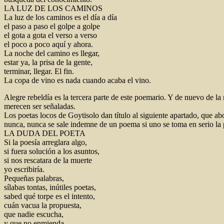
LA LUZ DE LOS CAMINOS
La luz de los caminos es el día a día
el paso a paso el golpe a golpe
el gota a gota el verso a verso
el poco a poco aquí y ahora.
La noche del camino es llegar,
estar ya, la prisa de la gente,
terminar, llegar. El fin.
La copa de vino es nada cuando acaba el vino.
Alegre rebeldía es la tercera parte de este poemario. Y de nuevo de
merecen ser señaladas.
Los poetas locos de Goytisolo dan título al siguiente apartado, que abo
nunca, nunca se sale indemne de un poema si uno se toma en serio la 
LA DUDA DEL POETA
Si la poesía arreglara algo,
si fuera solución a los asuntos,
si nos rescatara de la muerte
yo escribiría.
Pequeñas palabras,
sílabas tontas, inútiles poetas,
sabed qué torpe es el intento,
cuán vacua la propuesta,
que nadie escucha,
y que no enmienda