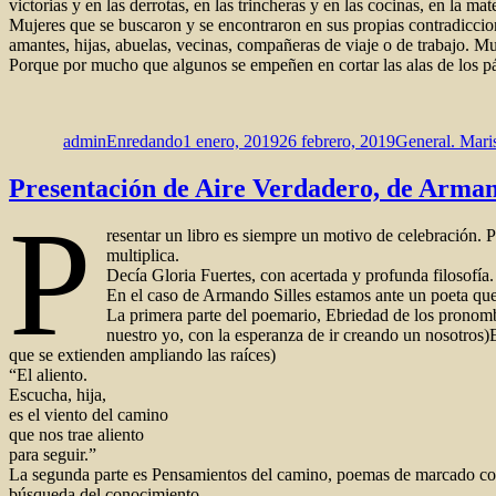
victorias y en las derrotas, en las trincheras y en las cocinas, en la ma
Mujeres que se buscaron y se encontraron en sus propias contradiccion
amantes, hijas, abuelas, vecinas, compañeras de viaje o de trabajo.
Porque por mucho que algunos se empeñen en cortar las alas de los pá
Autor
Publicado
Categorías
el
adminEnredando
1 enero, 2019
26 febrero, 2019
General. Mari
Presentación de Aire Verdadero, de Armand
P
resentar un libro es siempre un motivo de celebración. 
multiplica.
Decía Gloria Fuertes, con acertada y profunda filosofía.
En el caso de Armando Silles estamos ante un poeta que
La primera parte del poemario, Ebriedad de los pronombr
nuestro yo, con la esperanza de ir creando un nosotros)Ell
que se extienden ampliando las raíces)
“El aliento.
Escucha, hija,
es el viento del camino
que nos trae aliento
para seguir.”
La segunda parte es Pensamientos del camino, poemas de marcado cor
búsqueda del conocimiento.