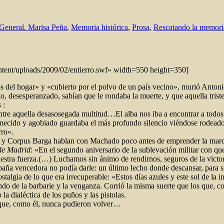
General. Marisa Peña
,
Memoria histórica
,
Prosa
,
Rescatando la memori
ntent/uploads/2009/02/entierro.swf» width=550 height=350]
jos del hogar» y «cubierto por el polvo de un país vecino», murió Anto
o, desesperanzado, sabían que le rondaba la muerte, y que aquella triste
 :
ntre aquella desasosegada multitud…El alba nos iba a encontrar a tod
mecido y agobiado guardaba el más profundo silencio viéndose rodeado
rro».
s y Corpus Barga hablan con Machado poco antes de emprender la marc
de Madrid
: «En el segundo aniversario de la sublevación militar con qu
uestra fuerza.(…) Luchamos sin ánimo de rendirnos, seguros de la victor
la España vencedora no podía darle: un último lecho donde descansar, pa
stalgia de lo que era irrecuperable: «Estos días azules y este sol de la
o de la barbarie y la venganza. Corrió la misma suerte que los que, co
a dialéctica de los puños y las pistolas.
 que, como él, nunca pudieron volver…
en