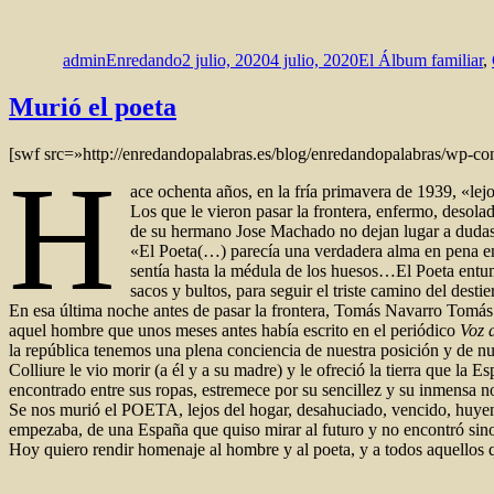
Autor
Publicado
Categorías
el
adminEnredando
2 julio, 2020
4 julio, 2020
El Álbum familiar
,
Murió el poeta
[swf src=»http://enredandopalabras.es/blog/enredandopalabras/wp-co
H
ace ochenta años, en la fría primavera de 1939, «le
Los que le vieron pasar la frontera, enfermo, desolad
de su hermano Jose Machado no dejan lugar a dudas
«El Poeta(…) parecía una verdadera alma en pena e
sentía hasta la médula de los huesos…El Poeta entu
sacos y bultos, para seguir el triste camino del destie
En esa última noche antes de pasar la frontera, Tomás Navarro Tomá
aquel hombre que unos meses antes había escrito en el periódico
Voz 
la república tenemos una plena conciencia de nuestra posición y de n
Colliure le vio morir (a él y a su madre) y le ofreció la tierra que 
encontrado entre sus ropas, estremece por su sencillez y su inmensa no
Se nos murió el POETA, lejos del hogar, desahuciado, vencido, huyend
empezaba, de una España que quiso mirar al futuro y no encontró sino l
Hoy quiero rendir homenaje al hombre y al poeta, y a todos aquellos
Autor
Publicado
Categorías