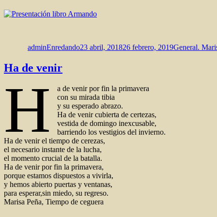
Autor
Publicado
Categorías
el
adminEnredando
23 abril, 2018
26 febrero, 2019
General. Mari
Ha de venir
H
a de venir por fin la primavera
con su mirada tibia
y su esperado abrazo.
Ha de venir cubierta de certezas,
vestida de domingo inexcusable,
barriendo los vestigios del invierno.
Ha de venir el tiempo de cerezas,
el necesario instante de la lucha,
el momento crucial de la batalla.
Ha de venir por fin la primavera,
porque estamos dispuestos a vivirla,
y hemos abierto puertas y ventanas,
para esperar,sin miedo, su regreso.
Marisa Peña, Tiempo de ceguera