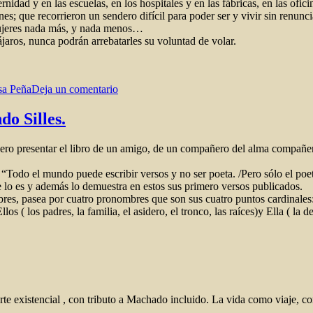
ternidad y en las escuelas, en los hospitales y en las fábricas, en las ofi
es; que recorrieron un sendero difícil para poder ser y vivir sin renun
 Mujeres nada más, y nada menos…
jaros, nunca podrán arrebatarles su voluntad de volar.
en
Mujeres
sa Peña
Deja un comentario
en
las
ventanas
o Silles.
Pero presentar el libro de un amigo, de un compañero del alma compañero
 “Todo el mundo puede escribir versos y no ser poeta. /Pero sólo el poet
 lo es y además lo demuestra en estos sus primero versos publicados.
es, pasea por cuatro pronombres que son sus cuatro puntos cardinales: 
os ( los padres, la familia, el asidero, el tronco, las raíces)y Ella ( la
te existencial , con tributo a Machado incluido. La vida como viaje, 