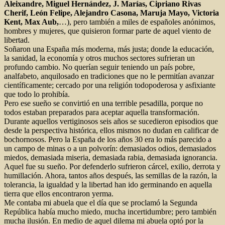
Aleixandre, Miguel Hernández, J. Marías, Cipriano Rivas
Cherif, León Felipe, Alejandro Casona, Maruja Mayo, Victoria
Kent, Max Aub,
…), pero también a miles de españoles anónimos,
hombres y mujeres, que quisieron formar parte de aquel viento de
libertad.
Soñaron una España más moderna, más justa; donde la educación,
la sanidad, la economía y otros muchos sectores sufrieran un
profundo cambio. No querían seguir teniendo un país pobre,
analfabeto, anquilosado en tradiciones que no le permitían avanzar
científicamente; cercado por una religión todopoderosa y asfixiante
que todo lo prohibía.
Pero ese sueño se convirtió en una terrible pesadilla, porque no
todos estaban preparados para aceptar aquella transformación.
Durante aquellos vertiginosos seis años se sucedieron episodios que
desde la perspectiva histórica, ellos mismos no dudan en calificar de
bochornosos. Pero la España de los años 30 era lo más parecido a
un campo de minas o a un polvorín: demasiados odios, demasiados
miedos, demasiada miseria, demasiada rabia, demasiada ignorancia.
Aquel fue su sueño. Por defenderlo sufrieron cárcel, exilio, derrota y
humillación. Ahora, tantos años después, las semillas de la razón, la
tolerancia, la igualdad y la libertad han ido germinando en aquella
tierra que ellos encontraron yerma.
Me contaba mi abuela que el día que se proclamó la Segunda
República había mucho miedo, mucha incertidumbre; pero también
mucha ilusión. En medio de aquel dilema mi abuela optó por la