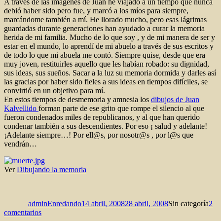
A través de las imágenes de Juan he viajado a un tiempo que nunca
debió haber sido pero fue, y marcó a los míos para siempre,
marcándome también a mí. He llorado mucho, pero esas lágrimas
guardadas durante generaciones han ayudado a curar la memoria
herida de mi familia. Mucho de lo que soy , y de mi manera de ser y
estar en el mundo, lo aprendí de mi abuelo a través de sus escritos y
de todo lo que mi abuela me contó. Siempre quise, desde que era
muy joven, restituirles aquello que les habían robado: su dignidad,
sus ideas, sus sueños. Sacar a la luz su memoria dormida y darles así
las gracias por haber sido fieles a sus ideas en tiempos difíciles, se
convirtió en un objetivo para mí.
En estos tiempos de desmemoria y amnesia los
dibujos de Juan
Kalvellido
forman parte de ese grito que rompe el silencio al que
fueron condenados miles de republicanos, y al que han querido
condenar también a sus descendientes. Por eso ¡ salud y adelante!
¡Adelante siempre…! Por ell@s, por nosotr@s , por l@s que
vendrán…
Ver
Dibujando la memoria
Autor
Publicado
Categorías
el
adminEnredando
14 abril, 2008
28 abril, 2008
Sin categoría
2
en
comentarios
Dibujando