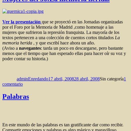
de
las
palabras
Ver la presentación
que se proyectó en las Jornadas organizadas
por el Foro por la Memoria de Madrid ,como homenaje a las
mujeres que sufrieron la represión franquista. La mayoría de los
textos pertenecen a una colección de cuentos cortos titulados
La
memoria herida
, y que escribí hace ahora un año.
(Aviso a
navegantes
: tarda un poco en descargarse, pero bastante
menos que el tiempo que han esperado ellas para hacer oír su voz y
poder contar su historia.)
Autor
Publicado
Categorías
el
adminEnredando
17 abril, 2008
28 abril, 2008
Sin categoría
1
en
comentario
Mujeres
del
Palabras
36:La
memoria
herida.
En este mundo de las palabras es tan gratificante dar como recibir.
Compartir emociones y palabras es algo mágico y maravilloso.