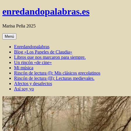
Ir
enredandopalabras.es
al
contenido
Marisa Peña 2025
Menú
Enredandopalabras
Blog «Los Papeles de Claudia»
Libros que nos marcaron para siempre.
Un rincón «de cine»
Mi música
Rincón de lectura (I): Mis clásicos grecolatinos
Rincón de lectura (II): Lecturas medievales.
Afectos y desafectos
Así soy yo