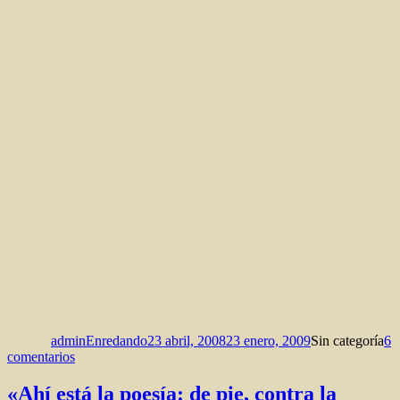
Autor
Publicado
Categorías
el
adminEnredando
23 abril, 2008
23 enero, 2009
Sin categoría
6
en
comentarios
Autorretratos
«Ahí está la poesía: de pie, contra la