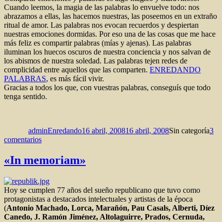
Cuando leemos, la magia de las palabras lo envuelve todo: nos
abrazamos a ellas, las hacemos nuestras, las poseemos en un extraño
ritual de amor. Las palabras nos evocan recuerdos y despiertan
nuestras emociones dormidas. Por eso una de las cosas que me hace
más feliz es compartir palabras (mías y ajenas). Las palabras
iluminan los huecos oscuros de nuestra conciencia y nos salvan de
los abismos de nuestra soledad. Las palabras tejen redes de
complicidad entre aquellos que las comparten.
ENREDANDO
PALABRAS
, es más fácil vivir.
Gracias a todos los que, con vuestras palabras, conseguís que todo
tenga sentido.
Autor
Publicado
Categorías
el
adminEnredando
16 abril, 2008
16 abril, 2008
Sin categoría
3
en
comentarios
Palabras
«In memoriam»
Hoy se cumplen 77 años del sueño republicano que tuvo como
protagonistas a destacados intelectuales y artistas de la época
(
Antonio Machado, Lorca, Marañón, Pau Casals, Alberti, Díez
Canedo, J. Ramón Jiménez, Altolaguirre, Prados, Cernuda,