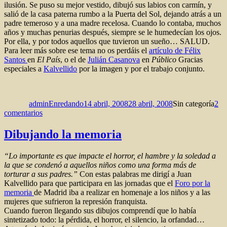
ilusión. Se puso su mejor vestido, dibujó sus labios con carmín, y
salió de la casa paterna rumbo a la Puerta del Sol, dejando atrás a un
padre temeroso y a una madre recelosa. Cuando lo contaba, muchos
años y muchas penurias después, siempre se le humedecían los ojos.
Por ella, y por todos aquellos que tuvieron un sueño… SALUD.
Para leer más sobre ese tema no os perdáis el
artículo de Félix
Santos
en
El País
, o el de
Julián Casanova
en
Público
Gracias
especiales a
Kalvellido
por la imagen y por el trabajo conjunto.
Autor
Publicado
Categorías
el
adminEnredando
14 abril, 2008
28 abril, 2008
Sin categoría
2
en
comentarios
«In
memoriam»
Dibujando la memoria
“Lo importante es que impacte el horror, el hambre y la soledad a
la que se condenó a aquellos niños como una forma más de
torturar a sus padres.”
Con estas palabras me dirigí a Juan
Kalvellido para que participara en las jornadas que el
Foro por la
memoria
de Madrid iba a realizar en homenaje a los niños y a las
mujeres que sufrieron la represión franquista.
Cuando fueron llegando sus dibujos comprendí que lo había
sintetizado todo: la pérdida, el horror, el silencio, la orfandad…