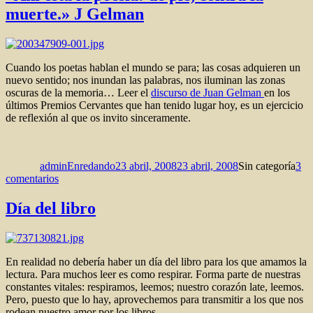
muerte.» J Gelman
Cuando los poetas hablan el mundo se para; las cosas adquieren un
nuevo sentido; nos inundan las palabras, nos iluminan las zonas
oscuras de la memoria… Leer el
discurso de Juan Gelman
en los
últimos Premios Cervantes que han tenido lugar hoy, es un ejercicio
de reflexión al que os invito sinceramente.
Autor
Publicado
Categorías
el
adminEnredando
23 abril, 2008
23 abril, 2008
Sin categoría
3
en
comentarios
«Ahí
está
Día del libro
la
poesía:
de
pie,
En realidad no debería haber un día del libro para los que amamos la
contra
lectura. Para muchos leer es como respirar. Forma parte de nuestras
la
constantes vitales: respiramos, leemos; nuestro corazón late, leemos.
muerte.»
Pero, puesto que lo hay, aprovechemos para transmitir a los que nos
J
rodean nuestro amor por los libros.