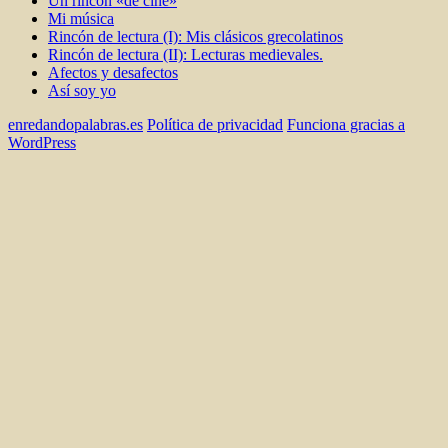
Un rincón «de cine»
Mi música
Rincón de lectura (I): Mis clásicos grecolatinos
Rincón de lectura (II): Lecturas medievales.
Afectos y desafectos
Así soy yo
enredandopalabras.es
Política de privacidad
Funciona gracias a
WordPress