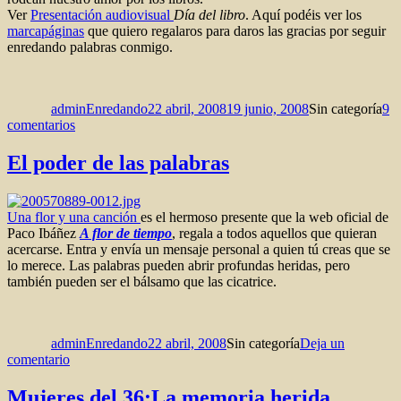
Gelman
Ver
Presentación audiovisual
Día del libro
. Aquí podéis ver los
marcapáginas
que quiero regalaros para daros las gracias por seguir
enredando palabras conmigo.
Autor
Publicado
Categorías
el
adminEnredando
22 abril, 2008
19 junio, 2008
Sin categoría
9
en
comentarios
Día
del
El poder de las palabras
libro
Una flor y una canción
es el hermoso presente que la web oficial de
Paco Ibáñez
A flor de tiempo
, regala a todos aquellos que quieran
acercarse. Entra y envía un mensaje personal a quien tú creas que se
lo merece. Las palabras pueden abrir profundas heridas, pero
también pueden ser el bálsamo que las cicatrice.
Autor
Publicado
Categorías
el
adminEnredando
22 abril, 2008
Sin categoría
Deja un
en
comentario
El
poder
Mujeres del 36:La memoria herida.