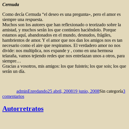
Cernuda
Como decía Cernuda “el deseo es una pregunta», pero el amor es
siempre una respuesta.
Muchos son los autores que han reflexionado o teorizado sobre la
amistad, y muchos serán los que continúen haciéndolo. Porque
estamos aquí, abandonados en el mundo, desnudos, frágiles,
hambrientos de amor. Y el amor que nos dan los amigos nos es tan
necesario como el aire que respiramos. El verdadero amor no nos
divide: nos multiplica, nos expande y , como en una hermosa
telaraña, vamos tejiendo redes que nos entrelazan unos a otros, para
siempre…
Gracias a vosotros, mis amigos: los que fuisteis; los que sois; los que
serán un día.
Autor
Publicado
Categorías
el
adminEnredando
25 abril, 2008
19 junio, 2008
Sin categoría
3
en
comentarios
«De
amicitia»
Autorretratos