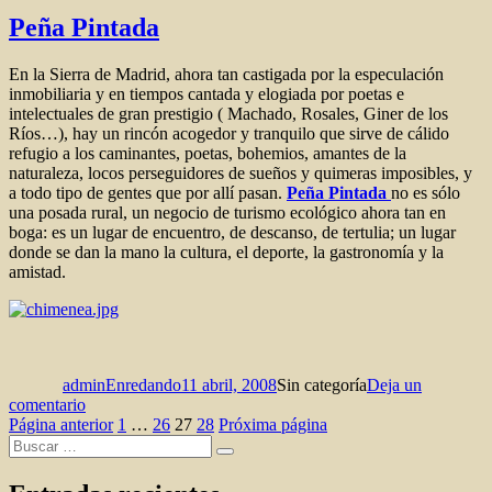
la
Peña Pintada
memoria
En la Sierra de Madrid, ahora tan castigada por la especulación
inmobiliaria y en tiempos cantada y elogiada por poetas e
intelectuales de gran prestigio ( Machado, Rosales, Giner de los
Ríos…), hay un rincón acogedor y tranquilo que sirve de cálido
refugio a los caminantes, poetas, bohemios, amantes de la
naturaleza, locos perseguidores de sueños y quimeras imposibles, y
a todo tipo de gentes que por allí pasan.
Peña Pintada
no es sólo
una posada rural, un negocio de turismo ecológico ahora tan en
boga: es un lugar de encuentro, de descanso, de tertulia; un lugar
donde se dan la mano la cultura, el deporte, la gastronomía y la
amistad.
Autor
Publicado
Categorías
el
adminEnredando
11 abril, 2008
Sin categoría
Deja un
en
comentario
Paginación
Peña
Página
Página
Página
Página
Página anterior
1
…
26
27
28
Próxima página
Buscar
Pintada
de
Buscar
por:
entradas