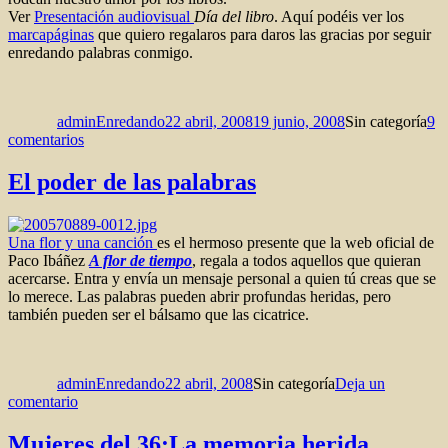
Gelman
Ver
Presentación audiovisual
Día del libro
. Aquí podéis ver los
marcapáginas
que quiero regalaros para daros las gracias por seguir
enredando palabras conmigo.
Autor
Publicado
Categorías
el
adminEnredando
22 abril, 2008
19 junio, 2008
Sin categoría
9
en
comentarios
Día
del
El poder de las palabras
libro
Una flor y una canción
es el hermoso presente que la web oficial de
Paco Ibáñez
A flor de tiempo
, regala a todos aquellos que quieran
acercarse. Entra y envía un mensaje personal a quien tú creas que se
lo merece. Las palabras pueden abrir profundas heridas, pero
también pueden ser el bálsamo que las cicatrice.
Autor
Publicado
Categorías
el
adminEnredando
22 abril, 2008
Sin categoría
Deja un
en
comentario
El
poder
Mujeres del 36:La memoria herida.