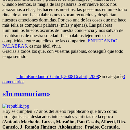
Cuando leemos, la magia de las palabras lo envuelve todo: nos
abrazamos a ellas, las hacemos nuestras, las poseemos en un extraño
ritual de amor. Las palabras nos evocan recuerdos y despiertan
nuestras emociones dormidas. Por eso una de las cosas que me hace
más feliz es compartir palabras (mías y ajenas). Las palabras
iluminan los huecos oscuros de nuestra conciencia y nos salvan de
los abismos de nuestra soledad. Las palabras tejen redes de
complicidad entre aquellos que las comparten.
ENREDANDO
PALABRAS
, es más fácil vivir.
Gracias a todos los que, con vuestras palabras, conseguís que todo
tenga sentido.
Autor
Publicado
Categorías
el
adminEnredando
16 abril, 2008
16 abril, 2008
Sin categoría
3
en
comentarios
Palabras
«In memoriam»
Hoy se cumplen 77 años del sueño republicano que tuvo como
protagonistas a destacados intelectuales y artistas de la época
(
Antonio Machado, Lorca, Marañón, Pau Casals, Alberti, Díez
Canedo, J. Ramón Jiménez, Altolaguirre, Prados, Cernuda,