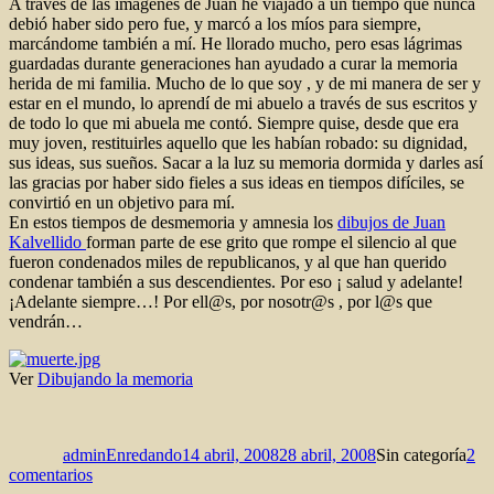
A través de las imágenes de Juan he viajado a un tiempo que nunca
debió haber sido pero fue, y marcó a los míos para siempre,
marcándome también a mí. He llorado mucho, pero esas lágrimas
guardadas durante generaciones han ayudado a curar la memoria
herida de mi familia. Mucho de lo que soy , y de mi manera de ser y
estar en el mundo, lo aprendí de mi abuelo a través de sus escritos y
de todo lo que mi abuela me contó. Siempre quise, desde que era
muy joven, restituirles aquello que les habían robado: su dignidad,
sus ideas, sus sueños. Sacar a la luz su memoria dormida y darles así
las gracias por haber sido fieles a sus ideas en tiempos difíciles, se
convirtió en un objetivo para mí.
En estos tiempos de desmemoria y amnesia los
dibujos de Juan
Kalvellido
forman parte de ese grito que rompe el silencio al que
fueron condenados miles de republicanos, y al que han querido
condenar también a sus descendientes. Por eso ¡ salud y adelante!
¡Adelante siempre…! Por ell@s, por nosotr@s , por l@s que
vendrán…
Ver
Dibujando la memoria
Autor
Publicado
Categorías
el
adminEnredando
14 abril, 2008
28 abril, 2008
Sin categoría
2
en
comentarios
Dibujando