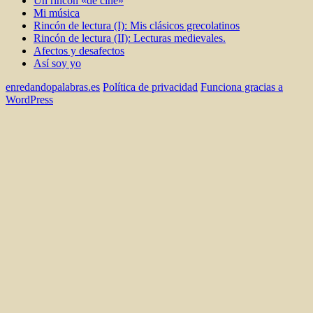
Un rincón «de cine»
Mi música
Rincón de lectura (I): Mis clásicos grecolatinos
Rincón de lectura (II): Lecturas medievales.
Afectos y desafectos
Así soy yo
enredandopalabras.es
Política de privacidad
Funciona gracias a
WordPress