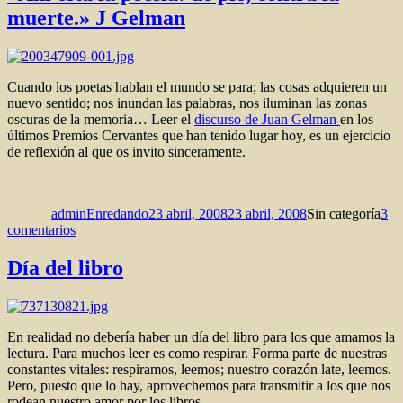
muerte.» J Gelman
Cuando los poetas hablan el mundo se para; las cosas adquieren un
nuevo sentido; nos inundan las palabras, nos iluminan las zonas
oscuras de la memoria… Leer el
discurso de Juan Gelman
en los
últimos Premios Cervantes que han tenido lugar hoy, es un ejercicio
de reflexión al que os invito sinceramente.
Autor
Publicado
Categorías
el
adminEnredando
23 abril, 2008
23 abril, 2008
Sin categoría
3
en
comentarios
«Ahí
está
Día del libro
la
poesía:
de
pie,
En realidad no debería haber un día del libro para los que amamos la
contra
lectura. Para muchos leer es como respirar. Forma parte de nuestras
la
constantes vitales: respiramos, leemos; nuestro corazón late, leemos.
muerte.»
Pero, puesto que lo hay, aprovechemos para transmitir a los que nos
J
rodean nuestro amor por los libros.