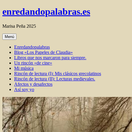
Ir
enredandopalabras.es
al
contenido
Marisa Peña 2025
Menú
Enredandopalabras
Blog «Los Papeles de Claudia»
Libros que nos marcaron para siempre.
Un rincón «de cine»
Mi música
Rincón de lectura (I): Mis clásicos grecolatinos
Rincón de lectura (II): Lecturas medievales.
Afectos y desafectos
Así soy yo