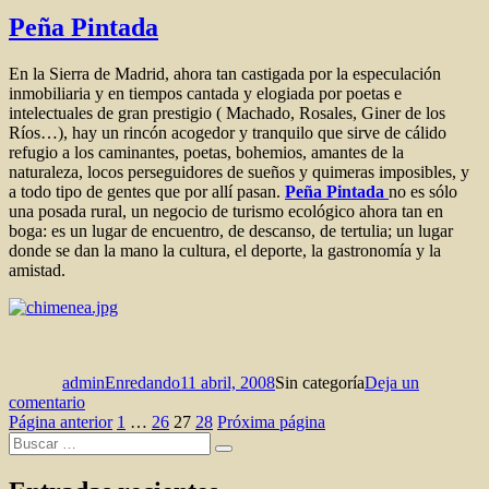
la
Peña Pintada
memoria
En la Sierra de Madrid, ahora tan castigada por la especulación
inmobiliaria y en tiempos cantada y elogiada por poetas e
intelectuales de gran prestigio ( Machado, Rosales, Giner de los
Ríos…), hay un rincón acogedor y tranquilo que sirve de cálido
refugio a los caminantes, poetas, bohemios, amantes de la
naturaleza, locos perseguidores de sueños y quimeras imposibles, y
a todo tipo de gentes que por allí pasan.
Peña Pintada
no es sólo
una posada rural, un negocio de turismo ecológico ahora tan en
boga: es un lugar de encuentro, de descanso, de tertulia; un lugar
donde se dan la mano la cultura, el deporte, la gastronomía y la
amistad.
Autor
Publicado
Categorías
el
adminEnredando
11 abril, 2008
Sin categoría
Deja un
en
comentario
Paginación
Peña
Página
Página
Página
Página
Página anterior
1
…
26
27
28
Próxima página
Buscar
Pintada
de
Buscar
por:
entradas