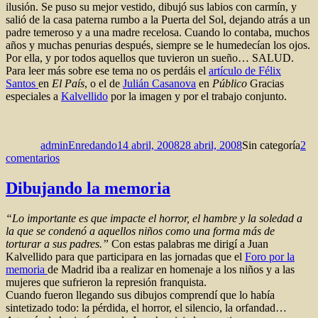
ilusión. Se puso su mejor vestido, dibujó sus labios con carmín, y
salió de la casa paterna rumbo a la Puerta del Sol, dejando atrás a un
padre temeroso y a una madre recelosa. Cuando lo contaba, muchos
años y muchas penurias después, siempre se le humedecían los ojos.
Por ella, y por todos aquellos que tuvieron un sueño… SALUD.
Para leer más sobre ese tema no os perdáis el
artículo de Félix
Santos
en
El País
, o el de
Julián Casanova
en
Público
Gracias
especiales a
Kalvellido
por la imagen y por el trabajo conjunto.
Autor
Publicado
Categorías
el
adminEnredando
14 abril, 2008
28 abril, 2008
Sin categoría
2
en
comentarios
«In
memoriam»
Dibujando la memoria
“Lo importante es que impacte el horror, el hambre y la soledad a
la que se condenó a aquellos niños como una forma más de
torturar a sus padres.”
Con estas palabras me dirigí a Juan
Kalvellido para que participara en las jornadas que el
Foro por la
memoria
de Madrid iba a realizar en homenaje a los niños y a las
mujeres que sufrieron la represión franquista.
Cuando fueron llegando sus dibujos comprendí que lo había
sintetizado todo: la pérdida, el horror, el silencio, la orfandad…