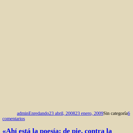
Autor
Publicado
Categorías
el
adminEnredando
23 abril, 2008
23 enero, 2009
Sin categoría
6
en
comentarios
Autorretratos
«Ahí está la poesía: de pie, contra la