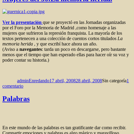
de
las
palabras
Ver la presentación
que se proyectó en las Jornadas organizadas
por el Foro por la Memoria de Madrid ,como homenaje a las
mujeres que sufrieron la represión franquista. La mayoría de los
textos pertenecen a una colección de cuentos cortos titulados
La
memoria herida
, y que escribí hace ahora un año.
(Aviso a
navegantes
: tarda un poco en descargarse, pero bastante
menos que el tiempo que han esperado ellas para hacer oír su voz y
poder contar su historia.)
Autor
Publicado
Categorías
el
adminEnredando
17 abril, 2008
28 abril, 2008
Sin categoría
1
en
comentario
Mujeres
del
Palabras
36:La
memoria
herida.
En este mundo de las palabras es tan gratificante dar como recibir.
Compartir emociones y palabras es algo mágico y maravilloso.