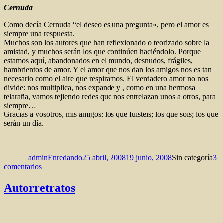
Cernuda
Como decía Cernuda “el deseo es una pregunta», pero el amor es
siempre una respuesta.
Muchos son los autores que han reflexionado o teorizado sobre la
amistad, y muchos serán los que continúen haciéndolo. Porque
estamos aquí, abandonados en el mundo, desnudos, frágiles,
hambrientos de amor. Y el amor que nos dan los amigos nos es tan
necesario como el aire que respiramos. El verdadero amor no nos
divide: nos multiplica, nos expande y , como en una hermosa
telaraña, vamos tejiendo redes que nos entrelazan unos a otros, para
siempre…
Gracias a vosotros, mis amigos: los que fuisteis; los que sois; los que
serán un día.
Autor
Publicado
Categorías
el
adminEnredando
25 abril, 2008
19 junio, 2008
Sin categoría
3
en
comentarios
«De
amicitia»
Autorretratos