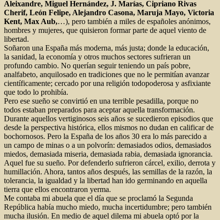
Aleixandre, Miguel Hernández, J. Marías, Cipriano Rivas
Cherif, León Felipe, Alejandro Casona, Maruja Mayo, Victoria
Kent, Max Aub,
…), pero también a miles de españoles anónimos,
hombres y mujeres, que quisieron formar parte de aquel viento de
libertad.
Soñaron una España más moderna, más justa; donde la educación,
la sanidad, la economía y otros muchos sectores sufrieran un
profundo cambio. No querían seguir teniendo un país pobre,
analfabeto, anquilosado en tradiciones que no le permitían avanzar
científicamente; cercado por una religión todopoderosa y asfixiante
que todo lo prohibía.
Pero ese sueño se convirtió en una terrible pesadilla, porque no
todos estaban preparados para aceptar aquella transformación.
Durante aquellos vertiginosos seis años se sucedieron episodios que
desde la perspectiva histórica, ellos mismos no dudan en calificar de
bochornosos. Pero la España de los años 30 era lo más parecido a
un campo de minas o a un polvorín: demasiados odios, demasiados
miedos, demasiada miseria, demasiada rabia, demasiada ignorancia.
Aquel fue su sueño. Por defenderlo sufrieron cárcel, exilio, derrota y
humillación. Ahora, tantos años después, las semillas de la razón, la
tolerancia, la igualdad y la libertad han ido germinando en aquella
tierra que ellos encontraron yerma.
Me contaba mi abuela que el día que se proclamó la Segunda
República había mucho miedo, mucha incertidumbre; pero también
mucha ilusión. En medio de aquel dilema mi abuela optó por la