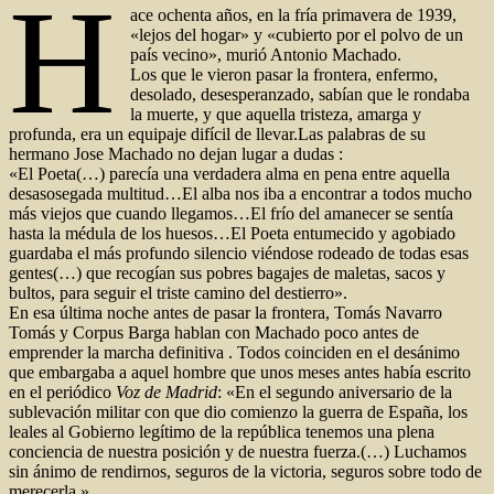
H
ace ochenta años, en la fría primavera de 1939,
«lejos del hogar» y «cubierto por el polvo de un
país vecino», murió Antonio Machado.
Los que le vieron pasar la frontera, enfermo,
desolado, desesperanzado, sabían que le rondaba
la muerte, y que aquella tristeza, amarga y
profunda, era un equipaje difícil de llevar.Las palabras de su
hermano Jose Machado no dejan lugar a dudas :
«El Poeta(…) parecía una verdadera alma en pena entre aquella
desasosegada multitud…El alba nos iba a encontrar a todos mucho
más viejos que cuando llegamos…El frío del amanecer se sentía
hasta la médula de los huesos…El Poeta entumecido y agobiado
guardaba el más profundo silencio viéndose rodeado de todas esas
gentes(…) que recogían sus pobres bagajes de maletas, sacos y
bultos, para seguir el triste camino del destierro».
En esa última noche antes de pasar la frontera, Tomás Navarro
Tomás y Corpus Barga hablan con Machado poco antes de
emprender la marcha definitiva . Todos coinciden en el desánimo
que embargaba a aquel hombre que unos meses antes había escrito
en el periódico
Voz de Madrid
: «En el segundo aniversario de la
sublevación militar con que dio comienzo la guerra de España, los
leales al Gobierno legítimo de la república tenemos una plena
conciencia de nuestra posición y de nuestra fuerza.(…) Luchamos
sin ánimo de rendirnos, seguros de la victoria, seguros sobre todo de
merecerla.»