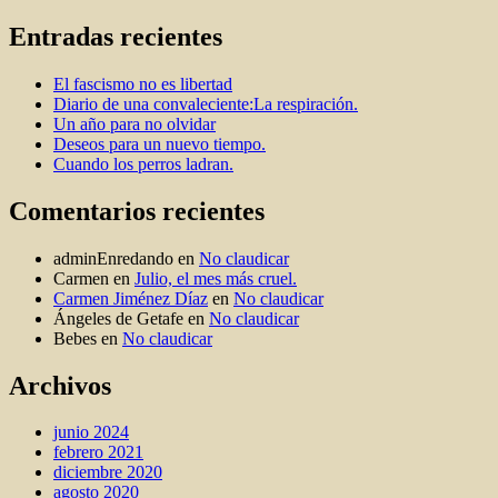
de
Buscar
por:
poeta,
entradas
lejos
Entradas recientes
del
hogar
El fascismo no es libertad
Diario de una convaleciente:La respiración.
Un año para no olvidar
Deseos para un nuevo tiempo.
Cuando los perros ladran.
Comentarios recientes
adminEnredando
en
No claudicar
Carmen
en
Julio, el mes más cruel.
Carmen Jiménez Díaz
en
No claudicar
Ángeles de Getafe
en
No claudicar
Bebes
en
No claudicar
Archivos
junio 2024
febrero 2021
diciembre 2020
agosto 2020