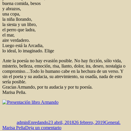
buena comida, besos
y abrazos,
una copa,
la niña llorando,
la siesta y un libro,
el perro que ladra,
el mar,
aire verdadero.
Luego está la Arcadia,
lo ideal, lo imaginado. Elige
Ante la poesía no hay evasión posible. No hay ficción, sólo vida,
misterio, belleza, emoción, risa, llanto, dolor, ira, deseo, nostalgia o
compromiso…Todo lo humano cabe en la hechura de un verso. Y
sin el poeta y su audacia, su atrevimiento, su osadía, nada de esto
sería posible.
Gracias Armando, por tu audacia y por tu poesía.
Marisa Peña.
Autor
Publicado
Categorías
el
adminEnredando
23 abril, 2018
26 febrero, 2019
General.
en
Marisa Peña
Deja un comentario