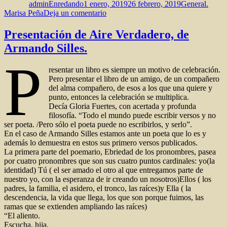
adminEnredando
1 enero, 2019
26 febrero, 2019
General.
en
Marisa Peña
Deja un comentario
Mujeres
en
Presentación de Aire Verdadero, de
las
Armando Silles.
ventanas
P
resentar un libro es siempre un motivo de celebración.
Pero presentar el libro de un amigo, de un compañero
del alma compañero, de esos a los que una quiere y
punto, entonces la celebración se multiplica.
Decía Gloria Fuertes, con acertada y profunda
filosofía. “Todo el mundo puede escribir versos y no
ser poeta. /Pero sólo el poeta puede no escribirlos, y serlo”.
En el caso de Armando Silles estamos ante un poeta que lo es y
además lo demuestra en estos sus primero versos publicados.
La primera parte del poemario, Ebriedad de los pronombres, pasea
por cuatro pronombres que son sus cuatro puntos cardinales: yo(la
identidad) Tú ( el ser amado el otro al que entregamos parte de
nuestro yo, con la esperanza de ir creando un nosotros)Ellos ( los
padres, la familia, el asidero, el tronco, las raíces)y Ella ( la
descendencia, la vida que llega, los que son porque fuimos, las
ramas que se extienden ampliando las raíces)
“El aliento.
Escucha, hija,