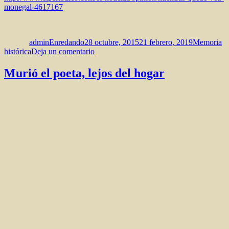
monegal-4617167
Autor
Publicado
Categorías
el
adminEnredando
28 octubre, 2015
21 febrero, 2019
Memoria
en
histórica
Deja un comentario
Mientras
me
Murió el poeta, lejos del hogar
quede
voz.