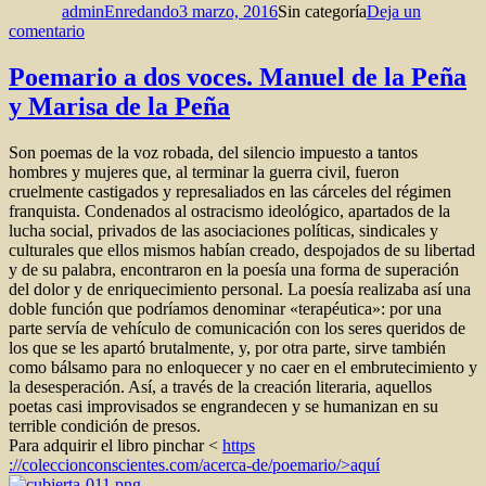
adminEnredando
3 marzo, 2016
Sin categoría
Deja un
en
comentario
Dulce
(
Poemario a dos voces. Manuel de la Peña
y
y Marisa de la Peña
caprichoso)
pájaro
de
Son poemas de la voz robada, del silencio impuesto a tantos
juventud
hombres y mujeres que, al terminar la guerra civil, fueron
cruelmente castigados y represaliados en las cárceles del régimen
franquista. Condenados al ostracismo ideológico, apartados de la
lucha social, privados de las asociaciones políticas, sindicales y
culturales que ellos mismos habían creado, despojados de su libertad
y de su palabra, encontraron en la poesía una forma de superación
del dolor y de enriquecimiento personal. La poesía realizaba así una
doble función que podríamos denominar «terapéutica»: por una
parte servía de vehículo de comunicación con los seres queridos de
los que se les apartó brutalmente, y, por otra parte, sirve también
como bálsamo para no enloquecer y no caer en el embrutecimiento y
la desesperación. Así, a través de la creación literaria, aquellos
poetas casi improvisados se engrandecen y se humanizan en su
terrible condición de presos.
Para adquirir el libro pinchar <
https
://coleccionconscientes.com/acerca-de/poemario/>aquí