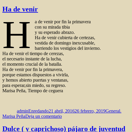
Presentación
de
Ha de venir
Aire
H
Verdadero,
a de venir por fin la primavera
de
con su mirada tibia
Armando
y su esperado abrazo.
Silles.
Ha de venir cubierta de certezas,
vestida de domingo inexcusable,
barriendo los vestigios del invierno.
Ha de venir el tiempo de cerezas,
el necesario instante de la lucha,
el momento crucial de la batalla.
Ha de venir por fin la primavera,
porque estamos dispuestos a vivirla,
y hemos abierto puertas y ventanas,
para esperar,sin miedo, su regreso.
Marisa Peña, Tiempo de ceguera
Autor
Publicado
Categorías
el
adminEnredando
21 abril, 2016
26 febrero, 2019
General.
en
Marisa Peña
Deja un comentario
Ha
de
Dulce ( y caprichoso) pájaro de juventud
venir