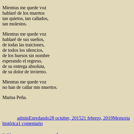
Mientras me quede voz
hablaré de los muertos
tan quietos, tan callados,
tan molestos.
Mientras me quede voz
hablaré de sus sueños,
de todas las traiciones,
de todos los silencios,
de los huesos sin nombre
esperando el regreso,
de su entrega absoluta,
de su dolor de invierno.
Mientras me quede voz
no han de callar mis muertos.
Marisa Peña.
Autor
Publicado
Categorías
el
adminEnredando
28 octubre, 2015
21 febrero, 2019
Memoria
en
histórica
1 comentario
Mientras
me