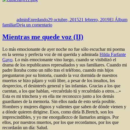
Autor
Publicado
Categorías
el
adminEnredando
29 octubre, 2015
21 febrero, 2019
El Álbum
en
familiar
Deja un comentario
Poemario
a
Mientras me quede voz (II)
dos
voces.
Lo más emocionante de ayer noche no fue sólo escuchar mi poema
Manuel
en la serena y perfecta voz de mi querida y admirada
Hilda Farfante
de
Gayo
. Lo más emocionante vino luego, cuando se visibilizó el
la
drama de los republicanos represaliados y sus familiares. Cuando mi
Peña
padre lloraba como un niño tras el teléfono, cuando mis hijos
y
preguntaron por su historia, cuando la voz dormida de nuestros
Marisa
muertos se hizo pájaro y voló libre, a pesar de los insultos, los
de
desprecios, el desinterés general y las infamias. Gracias a los que
la
cuentan, a los que hablan, «recuérdalo tú y recuérdalo a otros…»
Peña
Esta es mi trinchera y en ella me reconozco junto a los demás
guardianes de la memoria. Sin ellos nada de esto sería posible.
Hombres y mujeres dignos y valientes que saben de dónde vienen y
a dónde quieren dirigirse. Esos, como diría B.Bretch, son los
imprescindibles, y yo me enorgullezco de llamarlos amigos. Por
ellos, por nuestros muertos, por los que recordamos, por los que
recordarán un día: Salud.