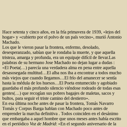
Hace setenta y cinco años, en la fría primavera de 1939, «lejos del
hogar» y «cubierto por el polvo de un país vecino», murió Antonio
Machado.
Los que le vieron pasar la frontera, enfermo, desolado,
desesperanzado, sabían que le rondaba la muerte, y que aquella
tristeza, amarga y profunda, era un equipaje difícil de llevar.Las
palabras de su hermano Jose Machado no dejan lugar a dudas :
«El Poeta(…) parecía una verdadera alma en pena entre aquella
desasosegada multitud…El alba nos iba a encontrar a todos mucho
más viejos que cuando llegamos…El frío del amanecer se sentía
hasta la médula de los huesos…El Poeta entumecido y agobiado
guardaba el más profundo silencio viéndose rodeado de todas esas
gentes(…) que recogían sus pobres bagajes de maletas, sacos y
bultos, para seguir el triste camino del destierro».
En esa última noche antes de pasar la frontera, Tomás Navarro
Tomás y Corpus Barga hablan con Machado poco antes de
emprender la marcha definitiva . Todos coinciden en el desánimo
que embargaba a aquel hombre que unos meses antes había escrito
en el periódico
Voz de Madrid
: «En el segundo aniversario de la