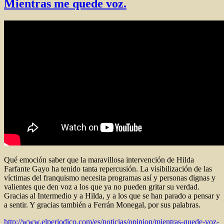
Mientras me quede voz.
quede
voz
(II)
Qué emoción saber que la maravillosa intervención de Hilda
Farfante Gayo ha tenido tanta repercusión. La visibilización de las
víctimas del franquismo necesita programas así y personas dignas y
valientes que den voz a los que ya no pueden gritar su verdad.
Gracias al Intermedio y a Hilda, y a los que se han parado a pensar y
a sentir. Y gracias también a Ferrán Monegal, por sus palabras.
http://www.elperiodico.com/es/noticias/opinion/mientras-quede-voz-