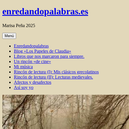
Ir
enredandopalabras.es
al
contenido
Marisa Peña 2025
Menú
Enredandopalabras
Blog «Los Papeles de Claudia»
Libros que nos marcaron para siempre.
Un rincón «de cine»
Mi música
Rincón de lectura (I): Mis clásicos grecolatinos
Rincón de lectura (II): Lecturas medievales.
Afectos y desafectos
Así soy yo