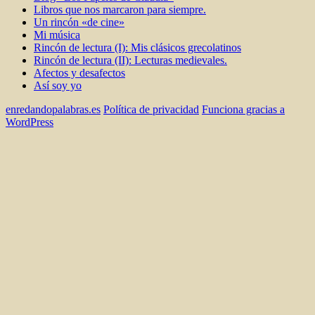
Libros que nos marcaron para siempre.
Un rincón «de cine»
Mi música
Rincón de lectura (I): Mis clásicos grecolatinos
Rincón de lectura (II): Lecturas medievales.
Afectos y desafectos
Así soy yo
enredandopalabras.es
Política de privacidad
Funciona gracias a
WordPress