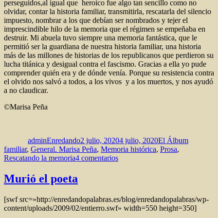
perseguidos,al igual que heroico fue algo tan sencillo como no
olvidar, contar la historia familiar, transmitirla, rescatarla del silencio
impuesto, nombrar a los que debían ser nombrados y tejer el
imprescindible hilo de la memoria que el régimen se empeñaba en
destruir. Mi abuela tuvo siempre una memoria fantástica, que le
permitió ser la guardiana de nuestra historia familiar, una historia
más de las millones de historias de los republicanos que perdieron su
lucha titánica y desigual contra el fascismo. Gracias a ella yo pude
comprender quién era y de dónde venía. Porque su resistencia contra
el olvido nos salvó a todos, a los vivos y a los muertos, y nos ayudó
a no claudicar.
©Marisa Peña
Autor
Publicado
Categorías
el
adminEnredando
2 julio, 2020
4 julio, 2020
El Álbum
familiar
,
General. Marisa Peña
,
Memoria histórica
,
Prosa
,
en
Rescatando la memoria
4 comentarios
No
claudicar
Murió el poeta
[swf src=»http://enredandopalabras.es/blog/enredandopalabras/wp-
content/uploads/2009/02/entierro.swf» width=550 height=350]