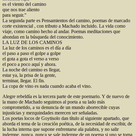
es el viento del camino
que nos trae aliento
para seguir.”
La segunda parte es Pensamientos del camino, poemas de marcado
corte existencial , con tributo a Machado incluido. La vida como
viaje, como camino hecho al andar. Poemas meditaciones que
ahondan en la búsqueda del conocimiento.
LA LUZ DE LOS CAMINOS
La luz de los caminos es el día a día
el paso a paso el golpe a golpe
el gota a gota el verso a verso
el poco a poco aquí y ahora.
La noche del camino es llegar,
estar ya, la prisa de la gente,
terminar, llegar. El fin.
La copa de vino es nada cuando acaba el vino.
Alegre rebeldía es la tercera parte de este poemario. Y de nuevo de
la mano de Machado seguimos al poeta a su lado más
comprometido, a su denuncia de un mundo aborrecible cuyas
injusticias y mezquindades merecen ser señaladas.
Los poetas locos de Goytisolo dan título al siguiente apartado, que
aborda el tema de la creación poética, de la necesidad de escribir, de
la lucha interna que supone enfrentarse ala palabra, y no salir
indemne, nunca, nunca se sale indemne de un poema si uno se toma