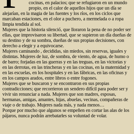
cocinas, en palacios; que se refugiaron en un mundo
propio, en el calor de aquellos hijos que un día se
alejarían, en la magia de las fuentes y los ríos, en los ciclos que
marcaban estaciones, en el olor a puchero, a mermelada o a ropa
limpia tendida al sol.
Mujeres que la historia silenció, que lloraron la pena de no poder ser
ellas, que improvisaron su libertad, que se supieron un día dueñas de
su destino y de su sombra, dueñas de sus propias decisiones, con
derecho a elegir y a equivocarse.
Mujeres caminando , decididas, sin miedos, sin reservas, iguales y
distintas. Mujeres de luz, de sombra, de viento, de agua, de humo o
de barro; forjadas en las guerras y en las treguas, en las victorias y
en las derrotas, en las trincheras y en las cocinas, en la maternidad y
en las escuelas, en los hospitales y en las fábricas, en las oficinas y
en los campos arados, entre libros o entre fogones.
Mujeres que se buscaron y se encontraron en sus propias
contradicciones; que recorrieron un sendero difícil para poder ser y
vivir sin renunciar a nada. Mujeres que son madres, esposas,
hermanas, amigas, amantes, hijas, abuelas, vecinas, compañeras de
viaje o de trabajo. Mujeres nada más, y nada menos…
Porque por mucho que algunos se empeñen en cortar las alas de los
pájaros, nunca podrán arrebatarles su voluntad de volar.
Autor
Publicado
Categorías
el