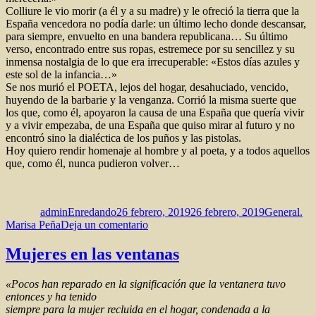
Colliure le vio morir (a él y a su madre) y le ofreció la tierra que la
España vencedora no podía darle: un último lecho donde descansar,
para siempre, envuelto en una bandera republicana… Su último
verso, encontrado entre sus ropas, estremece por su sencillez y su
inmensa nostalgia de lo que era irrecuperable: «Estos días azules y
este sol de la infancia…»
Se nos murió el POETA, lejos del hogar, desahuciado, vencido,
huyendo de la barbarie y la venganza. Corrió la misma suerte que
los que, como él, apoyaron la causa de una España que quería vivir
y a vivir empezaba, de una España que quiso mirar al futuro y no
encontró sino la dialéctica de los puños y las pistolas.
Hoy quiero rendir homenaje al hombre y al poeta, y a todos aquellos
que, como él, nunca pudieron volver…
Autor
Publicado
Categorías
el
adminEnredando
26 febrero, 2019
26 febrero, 2019
General.
en
Marisa Peña
Deja un comentario
Murió
el
Mujeres en las ventanas
poeta
«Pocos han reparado en la significación que la ventanera tuvo
entonces y ha tenido
siempre para la mujer recluida en el hogar, condenada a la