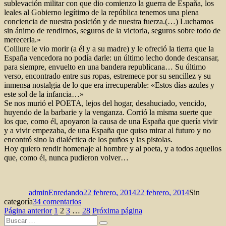
sublevación militar con que dio comienzo la guerra de España, los
leales al Gobierno legítimo de la república tenemos una plena
conciencia de nuestra posición y de nuestra fuerza.(…) Luchamos
sin ánimo de rendirnos, seguros de la victoria, seguros sobre todo de
merecerla.»
Colliure le vio morir (a él y a su madre) y le ofreció la tierra que la
España vencedora no podía darle: un último lecho donde descansar,
para siempre, envuelto en una bandera republicana… Su último
verso, encontrado entre sus ropas, estremece por su sencillez y su
inmensa nostalgia de lo que era irrecuperable: «Estos días azules y
este sol de la infancia…»
Se nos murió el POETA, lejos del hogar, desahuciado, vencido,
huyendo de la barbarie y la venganza. Corrió la misma suerte que
los que, como él, apoyaron la causa de una España que quería vivir
y a vivir empezaba, de una España que quiso mirar al futuro y no
encontró sino la dialéctica de los puños y las pistolas.
Hoy quiero rendir homenaje al hombre y al poeta, y a todos aquellos
que, como él, nunca pudieron volver…
Autor
Publicado
Categorías
el
adminEnredando
22 febrero, 2014
22 febrero, 2014
Sin
en
categoría
34 comentarios
Paginación
Página
Página
Página
Murió
Página
Página anterior
1
2
3
…
28
Próxima página
Buscar
el